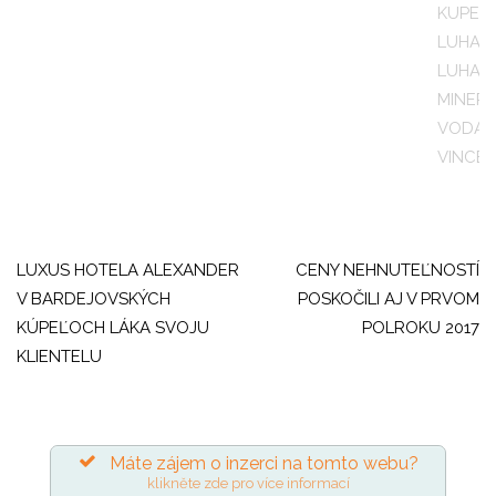
KUPEL
LUHAC
LUHAC
MINER
VODA
,
VINCE
Navigace
pro
LUXUS HOTELA ALEXANDER
CENY NEHNUTEĽNOSTÍ
V BARDEJOVSKÝCH
POSKOČILI AJ V PRVOM
příspěvek
KÚPEĽOCH LÁKA SVOJU
POLROKU 2017
KLIENTELU
Máte zájem o inzerci na tomto webu?
klikněte zde pro více informací