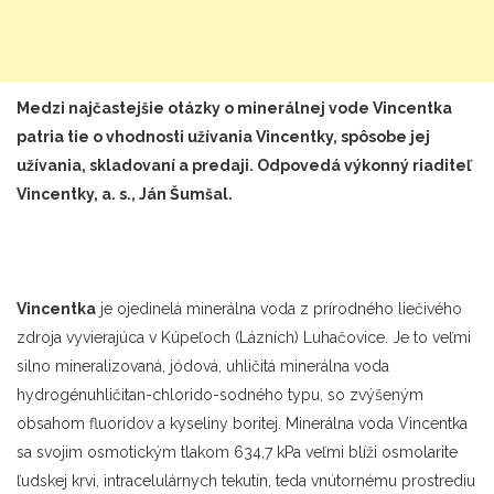
Medzi najčastejšie otázky o
miner
álnej vode Vincentka
patria tie o vhodnosti užívania Vincentky, spôsobe jej
užívania, skladovaní a predaji. Odpovedá vý
konn
ý riaditeľ
Vincentky, a.
s.
, Ján Šumš
al.
Vincentka
je ojedinelá minerálna voda z prírodného liečivého
zdroja vyvierajúca v Kúpeľoch (Lázních) Luhačovice. Je to veľmi
silno mineralizovaná, jódová, uhličitá minerálna voda
hydrogénuhličitan-chlorido-sodného typu, so zvýšeným
obsahom fluoridov a kyseliny boritej. Minerálna voda Vincentka
sa svojim osmotickým tlakom 634,7 kPa veľmi blíži osmolarite
ľudskej krvi, intracelulárnych tekutín, teda vnútornému prostrediu