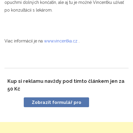
opuchmi dolných končatín, ale aj tu je možné Vincentku užívať
po konzultácii s lekárom.
Viac informácií je na
www.vincentka.cz
.
Kup si reklamu navždy pod tímto článkem jen za
50 Kč
Zobrazit formulář pro
nákup