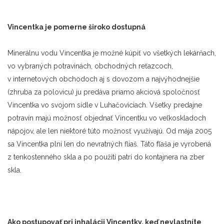
Vincentka je pomerne široko dostupná
Minerálnu vodu Vincentka je možné kúpiť vo všetkých lekárňach,
vo vybraných potravinách, obchodných reťazcoch,
v internetových obchodoch aj s dovozom a najvýhodnejšie
(zhruba za polovicu) ju predáva priamo akciová spoločnosť
Vincentka vo svojom sídle v Luhačoviciach. Všetky predajne
potravín majú možnosť objednať Vincentku vo veľkoskladoch
nápojov, ale len niektoré túto možnosť využívajú. Od mája 2005
sa Vincentka plní len do nevratných fliaš. Táto fľaša je vyrobená
z tenkostenného skla a po použití patrí do kontajnera na zber
skla.
Ako postupovať
pri inhal
ácii Vincentky, keď nevlastní
te