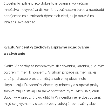
človeka. Pri pití je preto dobre tolerovaná aj vo väčšom
množstve, nevyvoláva diskomfort v zažívacom trakte a nepôsobí
nepríjemne na slizniciach dýchacích ciest, ak je použitá na
inhaláciu ako aerosól.
Kvalitu Vincentky zachováva správne skladovanie
a zatváranie
Kvalita Vincentky sa nesprávnym skladovaním, varením, či dlhým
otvorením mení k horšiemu. V takom prípade sa mení sa jej
chuť, prichádza o oxid uhličitý a soli v nej obsiahnuté
skryštalizujú. Prevarením Vincentky minerály a stopové prvky
skryštalizujú a stávajú sa ťažko vstrebateľnými. Mení sa aj chuť.
Bublinky – prírodný oxid uhličitý (Vincentka nie je dosycovaná)
majú svoj význam v skladbe vody, udržujú rovnovážny stav –