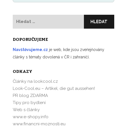
Vyhledávání
DOPORUČUJEME
Navštěvujeme.cz
je web, kde jsou zveřejňovány
články s tématy dovolená v ČR i zahraničí.
ODKAZY
Články na lookcool.cz
Look-Cool.eu – Artikel, die gut aussehen!
PR blog ZDARMA
Tipy pro bydlení
Web s články
www.e-shopy.info
www.financni-moznosti.eu