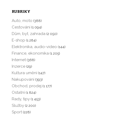
RUBRIKY
Auto, moto
(388)
Cestování
(1 094)
Dům, byt, zahrada
(2 050)
E-shop
(1 284)
Elektronika, audio-video
(144)
Finance, ekonomika
(1 205)
Internet
(368)
Inzerce
(29)
Kultura umění
(147)
Nakupování
(393)
Obchod, prodej
(1 177)
Ostatní
(1 824)
Rady, tipy
(1 453)
Služby
(2 200)
Sport
(228)