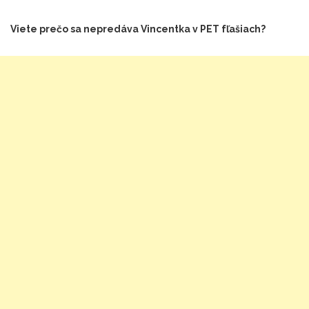
Viete prečo sa nepredáva Vincentka v
PET f
ľašiach?