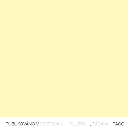
PUBLIKOVÁNO V
CESTOVÁNÍ
,
SLUŽBY
,
ZÁBAVA
TAGGE