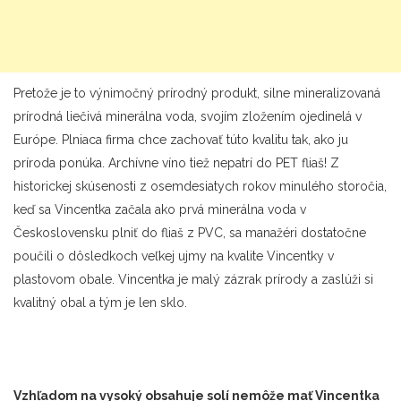
Pretože je to výnimočný prírodný produkt, silne mineralizovaná
prírodná liečivá minerálna voda, svojím zložením ojedinelá v
Európe. Plniaca firma chce zachovať túto kvalitu tak, ako ju
príroda ponúka. Archívne víno tiež nepatrí do PET fliaš! Z
historickej skúsenosti z osemdesiatych rokov minulého storočia,
keď sa Vincentka začala ako prvá minerálna voda v
Československu plniť do fliaš z PVC, sa manažéri dostatočne
poučili o dôsledkoch veľkej ujmy na kvalite Vincentky v
plastovom obale. Vincentka je malý zázrak prírody a zaslúži si
kvalitný obal a tým je len sklo.
Vzhľadom na vysoký obsahuje solí nemôže mať Vincentka