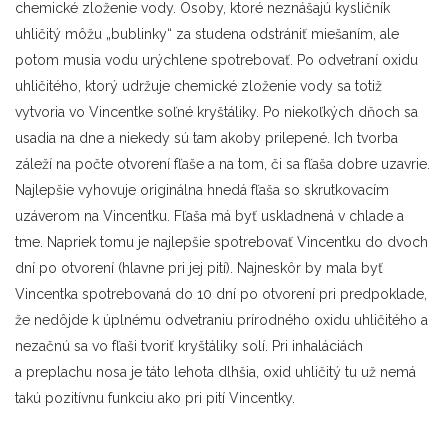
chemické zloženie vody. Osoby, ktoré neznášajú kysličník
uhličitý môžu „bublinky“ za studena odstrániť miešaním, ale
potom musia vodu urýchlene spotrebovať. Po odvetraní oxidu
uhličitého, ktorý udržuje chemické zloženie vody sa totiž
vytvoria vo Vincentke soľné kryštáliky. Po niekoľkých dňoch sa
usadia na dne a niekedy sú tam akoby prilepené. Ich tvorba
záleží na počte otvorení fľaše a na tom, či sa fľaša dobre uzavrie.
Najlepšie vyhovuje originálna hnedá fľaša so skrutkovacím
uzáverom na Vincentku. Fľaša má byť uskladnená v chlade a
tme. Napriek tomu je najlepšie spotrebovať Vincentku do dvoch
dní po otvorení (hlavne pri jej pití). Najneskôr by mala byť
Vincentka spotrebovaná do 10 dní po otvorení pri predpoklade,
že nedôjde k úplnému odvetraniu prírodného oxidu uhličitého a
nezačnú sa vo fľaši tvoriť kryštáliky solí. Pri inhaláciách
a preplachu nosa je táto lehota dlhšia, oxid uhličitý tu už nemá
takú pozitívnu funkciu ako pri pití Vincentky.