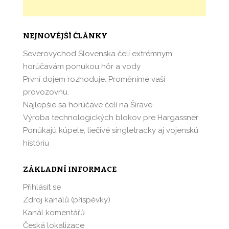
NEJNOVĚJŠÍ ČLÁNKY
Severovýchod Slovenska čelí extrémnym
horúčavám ponukou hôr a vody
První dojem rozhoduje. Proměníme vaši
provozovnu.
Najlepšie sa horúčave čelí na Šírave
Výroba technologických blokov pre Hargassner
Ponúkajú kúpele, liečivé singletracky aj vojenskú
históriu
ZÁKLADNÍ INFORMACE
Přihlásit se
Zdroj kanálů (příspěvky)
Kanál komentářů
Česká lokalizace