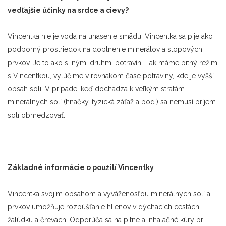
vedľajš
ie
účinky na srdce a cievy?
Vincentka nie je voda na uhasenie smädu. Vincentka sa pije ako
podporný prostriedok na doplnenie minerálov a stopových
prvkov. Je to ako s inými druhmi potravín – ak máme pitný režim
s Vincentkou, vylúčime v rovnakom čase potraviny, kde je vyšší
obsah soli. V prípade, keď dochádza k veľkým stratám
minerálnych solí (hnačky, fyzická záťaž a pod.) sa nemusí príjem
soli obmedzovať.
Základn
é
inform
ácie o
pou
žití Vincentky
Vincentka svojím obsahom a vyváženosťou minerálnych solí a
prvkov umožňuje rozpúšťanie hlienov v dýchacích cestách,
žalúdku a črevách. Odporúča sa na pitné a inhalačné kúry pri