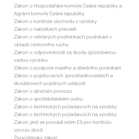
Zákon o Hospodářské komoře České republiky a
Agrární komoře České republiky
Zákon o kontrole obchodu s výrobky
Zákon o nabídkách převzetí
Zákon o některých podmínkách podnikání v
oblasti cestovního ruchu
Zákon o odpovědnosti za škodu způsobenou
vadou výrobku
Zákon o podpoře malého a středního podnikání
Zákon o pojišťovacích zprostředkovatelích a
likvidátorech pojistných událostí
Zákon o silničním provozu
Zákon o spotřebitelském úvěru
Zákon o technických požadavcích na výrobky
Zákon o technických požadavcích na výrobky
Zákon, jímž se provádí režim ES pro kontrolu
vývozu zboží
Živnostenský zákon