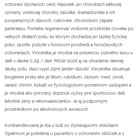
ochorení dýchacích ciest, hlasiviek, pri chorobách látkovej
výmeny, vredovej choroby žalúdka, dvanástorníka a ich
pooperačných stavoch, cukrovke, chronickom zápale
pankreasu. Pomáha regenerovať vnútorné prostredie človeka po
veľkých stratách potu, ku ktorým dochádza pri ťažkej fyzickej
práci, športe, pobyte v horúcom prostredí a horúčkovitých
ochoreniach. Vincentka je vhodná na prevenciu zubného kazu u
detí v dávke 0,25l / deň. Môže slúžiť aj na uhradenie dennej
dávky jódu, stačí vypiť 25ml (jeden dúšok). Vincentka obsahuje
biogénne prvky ako je lítium, rubídium, cézium, meď, zinok,
vanád, chróm, kobalt vo fyziologickom pomernom zastúpení a
je vhodná ako prírodný doplnok výživy pre športovcov, deti,
tehotné ženy a rekonvalescentov. Je aj podporným
prostriedkom po alkoholových excesoch.
Kontraindikovaná je iba u ľudí so zlyhávajúcimi obličkami.
Opatrnosť je potrebná u pacientov s ochorením obličiek a s