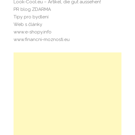
Look-Cool.eu – Artikel, die gut aussehen!
PR blog ZDARMA
Tipy pro bydlení
Web s články
www.e-shopy.info
www.financni-moznosti.eu