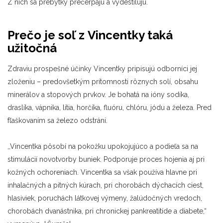
Z nich sa prebytky prečerpajú a vydestilujú.
Prečo je soľ z Vincentky taká
užitočná
Zdraviu prospešné účinky Vincentky pripisujú odborníci jej
zloženiu – predovšetkým prítomnosti rôznych solí, obsahu
minerálov a stopových prvkov. Je bohatá na ióny sodíka,
draslíka, vápnika, lítia, horčíka, fluóru, chlóru, jódu a železa. Pred
fľaškovaním sa železo odstráni.
,,Vincentka pôsobí na pokožku upokojujúco a podieľa sa na
stimulácií novotvorby buniek. Podporuje proces hojenia aj pri
kožných ochoreniach. Vincentka sa však používa hlavne pri
inhalačných a pitných kúrach, pri chorobách dýchacích ciest,
hlasiviek, poruchách látkovej výmeny, žalúdočných vredoch,
chorobách dvanástnika, pri chronickej pankreatitíde a diabete,“