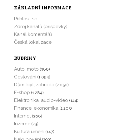
ZÁKLADNÍ INFORMACE
Přihlásit se
Zdroj kanálů (příspěvky)
Kanál komentářů
Česká lokalizace
RUBRIKY
Auto, moto
(388)
Cestování
(1 094)
Dům, byt, zahrada
(2 050)
E-shop
(1 284)
Elektronika, audio-video
(144)
Finance, ekonomika
(1 205)
Internet
(368)
Inzerce
(29)
Kultura umění
(147)
Nakupování
(393)