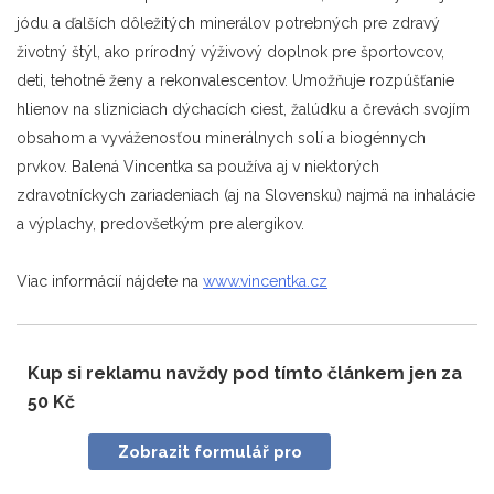
jódu a ďalších dôležitých minerálov potrebných pre zdravý
životný štýl, ako prírodný výživový doplnok pre športovcov,
deti, tehotné ženy a rekonvalescentov. Umožňuje rozpúšťanie
hlienov na slizniciach dýchacích ciest, žalúdku a črevách svojím
obsahom a vyváženosťou minerálnych solí a biogénnych
prvkov. Balená Vincentka sa používa aj v niektorých
zdravotníckych zariadeniach (aj na Slovensku) najmä na inhalácie
a výplachy, predovšetkým pre alergikov.
Viac informácií nájdete na
www.vincentka.cz
Kup si reklamu navždy pod tímto článkem jen za
50 Kč
Zobrazit formulář pro
nákup