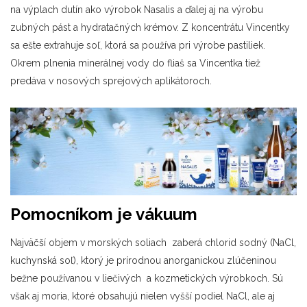
na výplach dutín ako výrobok Nasalis a ďalej aj na výrobu
zubných pást a hydratačných krémov. Z koncentrátu Vincentky
sa ešte extrahuje soľ, ktorá sa používa pri výrobe pastiliek.
Okrem plnenia minerálnej vody do fliaš sa Vincentka tiež
predáva v nosových sprejových aplikátoroch.
Pomocníkom je vákuum
Najväčší objem v morských soliach zaberá chlorid sodný (NaCl,
kuchynská soľ), ktorý je prírodnou anorganickou zlúčeninou
bežne používanou v liečivých a kozmetických výrobkoch. Sú
však aj moria, ktoré obsahujú nielen vyšší podiel NaCl, ale aj