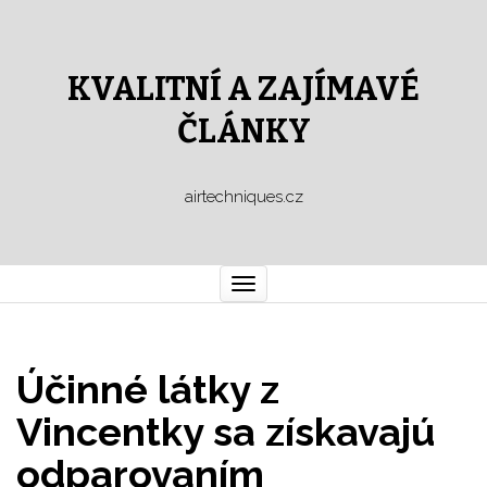
KVALITNÍ A ZAJÍMAVÉ
ČLÁNKY
airtechniques.cz
Toggle
navigation
Účinné látky z
Vincentky sa získavajú
odparovaním