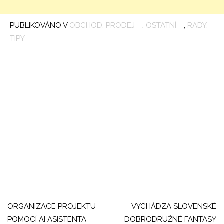
PUBLIKOVÁNO V
OBCHOD, PRODEJ
,
OSTATNÍ
,
RADY,
T
TIPY
A
N
U
N
I
N
P
LI
V
V
Navigace
pro
ORGANIZACE PROJEKTU
VYCHÁDZA SLOVENSKÉ
POMOCÍ AI ASISTENTA
DOBRODRUŽNÉ FANTASY