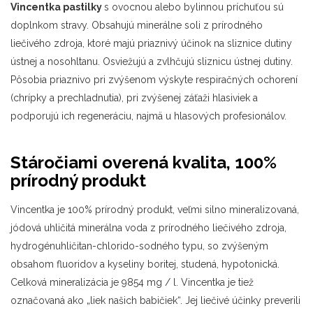
Vincentka pastilky
s ovocnou alebo bylinnou príchuťou sú
doplnkom stravy. Obsahujú minerálne soli z prírodného
liečivého zdroja, ktoré majú priaznivý účinok na sliznice dutiny
ústnej a nosohltanu. Osviežujú a zvlhčujú sliznicu ústnej dutiny.
Pôsobia priaznivo pri zvýšenom výskyte respiračných ochorení
(chrípky a prechladnutia), pri zvýšenej záťaži hlasiviek a
podporujú ich regeneráciu, najmä u hlasových profesionálov.
Stáročiami overená kvalita, 100%
prírodný produkt
Vincentka je 100% prírodný produkt, veľmi silno mineralizovaná,
jódová uhličitá minerálna voda z prírodného liečivého zdroja,
hydrogénuhličitan-chlorido-sodného typu, so zvýšeným
obsahom fluoridov a kyseliny boritej, studená, hypotonická.
Celková mineralizácia je 9854 mg / l. Vincentka je tiež
označovaná ako „liek našich babičiek“. Jej liečivé účinky preverili