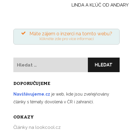
příspěvek
LINDA A KĽÚČ OD ANDARY
Máte zájem o inzerci na tomto webu?
klikněte zde pro více informací
Vyhledávání
DOPORUČUJEME
Navštěvujeme.cz
je web, kde jsou zveřejňovány
články s tématy dovolená v ČR i zahraničí.
ODKAZY
Články na lookcool.cz