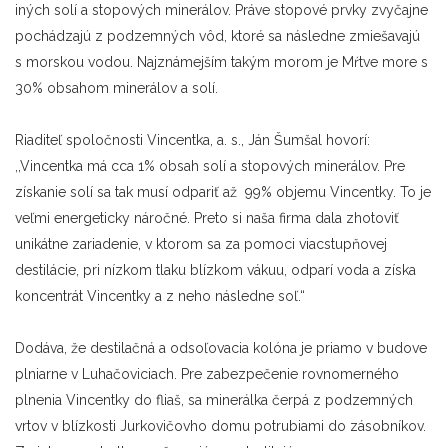
iných solí a stopových minerálov. Práve stopové prvky zvyčajne
pochádzajú z podzemných vôd, ktoré sa následne zmiešavajú
s morskou vodou. Najznámejším takým morom je Mŕtve more s
30% obsahom minerálov a solí.
Riaditeľ spoločnosti Vincentka, a. s., Ján Šumšal hovorí:
,,Vincentka má cca 1% obsah solí a stopových minerálov. Pre
získanie solí sa tak musí odpariť až 99% objemu Vincentky. To je
veľmi energeticky náročné. Preto si naša firma dala zhotoviť
unikátne zariadenie, v ktorom sa za pomoci viacstupňovej
destilácie, pri nízkom tlaku blízkom vákuu, odparí voda a získa
koncentrát Vincentky a z neho následne soľ.“
Dodáva, že destilačná a odsoľovacia kolóna je priamo v budove
plniarne v Luhačoviciach. Pre zabezpečenie rovnomerného
plnenia Vincentky do fliaš, sa minerálka čerpá z podzemných
vrtov v blízkosti Jurkovičovho domu potrubiami do zásobníkov.