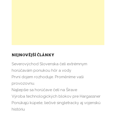
NEJNOVĚJŠÍ ČLÁNKY
Severovýchod Slovenska čelí extrémnym
horúčavám ponukou hôr a vody
První dojem rozhoduje. Proměníme vaši
provozovnu.
Najlepšie sa horúčave čelí na Šírave
Výroba technologických blokov pre Hargassner
Ponúkajú kúpele, liečivé singletracky aj vojenskú
históriu