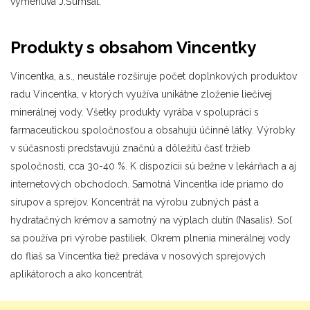
vymenúva J.Šumšal.
Produkty s obsahom Vincentky
Vincentka, a.s., neustále rozširuje počet doplnkových produktov
radu Vincentka, v ktorých využíva unikátne zloženie liečivej
minerálnej vody. Všetky produkty vyrába v spolupráci s
farmaceutickou spoločnosťou a obsahujú účinné látky. Výrobky
v súčasnosti predstavujú značnú a dôležitú časť tržieb
spoločnosti, cca 30-40 %. K dispozícii sú bežne v lekárňach a aj
internetových obchodoch. Samotná Vincentka ide priamo do
sirupov a sprejov. Koncentrát na výrobu zubných pást a
hydratačných krémov a samotný na výplach dutín (Nasalis). Soľ
sa používa pri výrobe pastiliek. Okrem plnenia minerálnej vody
do fliaš sa Vincentka tiež predáva v nosových sprejových
aplikátoroch a ako koncentrát.