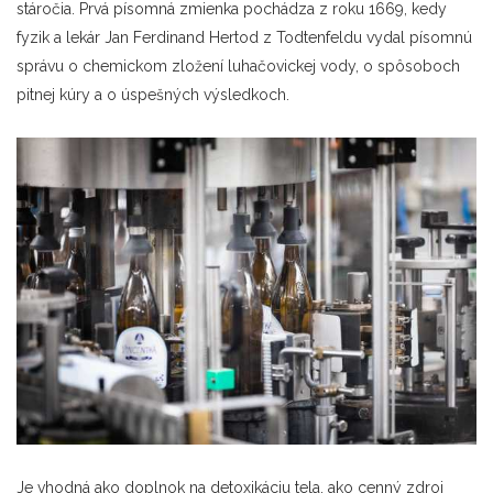
stáročia. Prvá písomná zmienka pochádza z roku 1669, kedy
fyzik a lekár Jan Ferdinand Hertod z Todtenfeldu vydal písomnú
správu o chemickom zložení luhačovickej vody, o spôsoboch
pitnej kúry a o úspešných výsledkoch.
Je vhodná ako doplnok na detoxikáciu tela, ako cenný zdroj