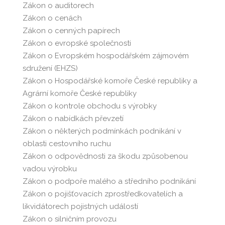
Zákon o auditorech
Zákon o cenách
Zákon o cenných papírech
Zákon o evropské společnosti
Zákon o Evropském hospodářském zájmovém
sdružení (EHZS)
Zákon o Hospodářské komoře České republiky a
Agrární komoře České republiky
Zákon o kontrole obchodu s výrobky
Zákon o nabídkách převzetí
Zákon o některých podmínkách podnikání v
oblasti cestovního ruchu
Zákon o odpovědnosti za škodu způsobenou
vadou výrobku
Zákon o podpoře malého a středního podnikání
Zákon o pojišťovacích zprostředkovatelích a
likvidátorech pojistných událostí
Zákon o silničním provozu