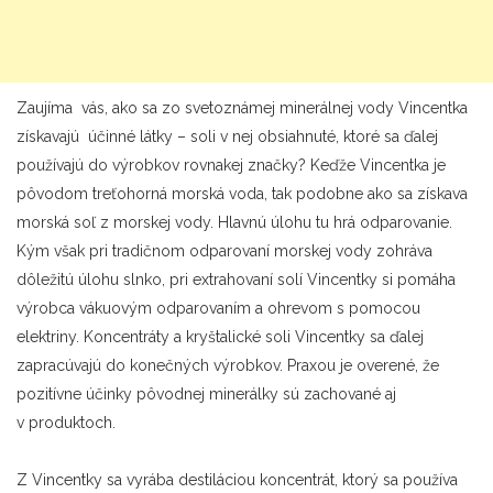
Zaujíma vás, ako sa zo svetoznámej minerálnej vody Vincentka
získavajú účinné látky – soli v nej obsiahnuté, ktoré sa ďalej
používajú do výrobkov rovnakej značky? Keďže Vincentka je
pôvodom treťohorná morská voda, tak podobne ako sa získava
morská soľ z morskej vody. Hlavnú úlohu tu hrá odparovanie.
Kým však pri tradičnom odparovaní morskej vody zohráva
dôležitú úlohu slnko, pri extrahovaní solí Vincentky si pomáha
výrobca vákuovým odparovaním a ohrevom s pomocou
elektriny. Koncentráty a kryštalické soli Vincentky sa ďalej
zapracúvajú do konečných výrobkov. Praxou je overené, že
pozitívne účinky pôvodnej minerálky sú zachované aj
v produktoch.
Z Vincentky sa vyrába destiláciou koncentrát, ktorý sa používa