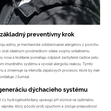
základný preventívny krok
voju astmy, je mechanické odstraňovanie alergénov z povrchu
ento účel ideálnym prostriedkom vďaka svojmu unikátnemu
chy nosa a kloktanie pomáhajú odplaviť zachytené častice peľu
orom imunitného systému a vyvolať alergickú reakciu. Týmto
 a zmierňuje sa intenzita zápalových procesov, ktoré by inak
onštatuje J.Šumšal.
egeneráciu dýchacieho systému
aľ čo hydrogénuhličitany upravujú pH sliznice na optimálnu
h vápnika, ktorý pôsobí proti opuchom a znižuje priepustnosť