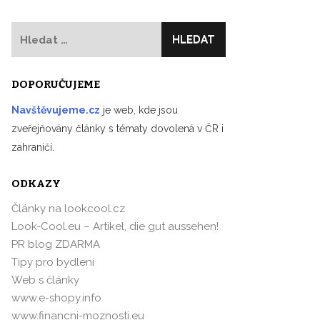
Vyhledávání
DOPORUČUJEME
Navštěvujeme.cz
je web, kde jsou
zveřejňovány články s tématy dovolená v ČR i
zahraničí.
ODKAZY
Články na lookcool.cz
Look-Cool.eu – Artikel, die gut aussehen!
PR blog ZDARMA
Tipy pro bydlení
Web s články
www.e-shopy.info
www.financni-moznosti.eu