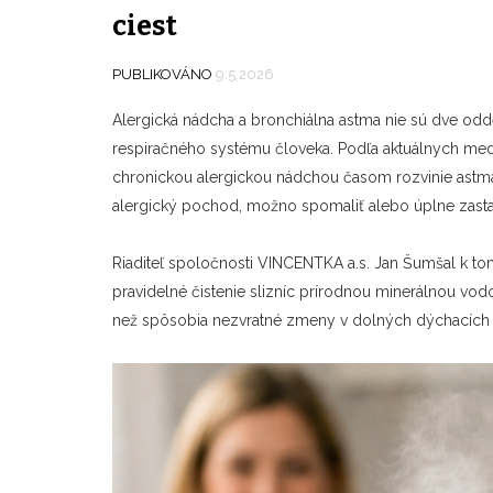
ciest
PUBLIKOVÁNO
9.5.2026
Alergická nádcha a bronchiálna astma nie sú dve odd
respiračného systému človeka. Podľa aktuálnych medic
chronickou alergickou nádchou časom rozvinie astma,
alergický pochod, možno spomaliť alebo úplne zastav
Riaditeľ spoločnosti VINCENTKA a.s. Jan Šumšal k t
pravidelné čistenie slizníc prírodnou minerálnou vodo
než spôsobia nezvratné zmeny v dolných dýchacích 