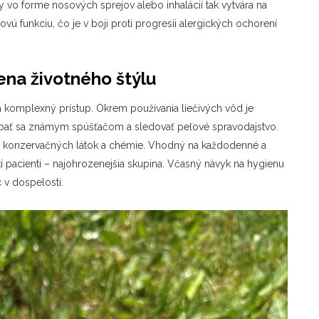
ody vo forme nosových sprejov alebo inhalácií tak vytvára na
rovú funkciu, čo je v boji proti progresii alergických ochorení
ena životného štýlu
a komplexný prístup. Okrem používania liečivých vôd je
ýbať sa známym spúšťačom a sledovať peľové spravodajstvo.
ez konzervačných látok a chémie. Vhodný na každodenné a
í pacienti – najohrozenejšia skupina. Včasný návyk na hygienu
 v dospelosti.