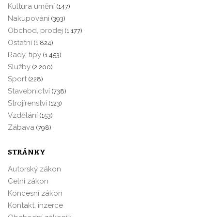
Kultura umění
(147)
Nakupování
(393)
Obchod, prodej
(1 177)
Ostatní
(1 824)
Rady, tipy
(1 453)
Služby
(2 200)
Sport
(228)
Stavebnictví
(738)
Strojírenství
(123)
Vzdělání
(153)
Zábava
(798)
STRÁNKY
Autorský zákon
Celní zákon
Koncesní zákon
Kontakt, inzerce