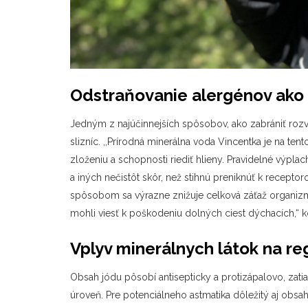
Odstraňovanie alergénov ako 
Jedným z najúčinnejších spôsobov, ako zabrániť roz
slizníc. ,,Prírodná minerálna voda Vincentka je na t
zloženiu a schopnosti riediť hlieny. Pravidelné výpla
a iných nečistôt skôr, než stihnú preniknúť k recept
spôsobom sa výrazne znižuje celková záťaž organizmu
mohli viesť k poškodeniu dolných ciest dýchacích,“ k
Vplyv minerálnych látok na r
Obsah jódu pôsobí antisepticky a protizápalovo, zati
úroveň. Pre potenciálneho astmatika dôležitý aj obsa