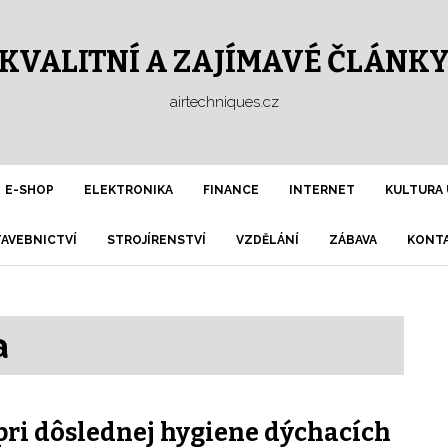
KVALITNÍ A ZAJÍMAVÉ ČLÁNK
airtechniques.cz
E-SHOP
ELEKTRONIKA
FINANCE
INTERNET
KULTURA 
TAVEBNICTVÍ
STROJÍRENSTVÍ
VZDĚLÁNÍ
ZÁBAVA
KONTA
a
pri dôslednej hygiene dýchacích