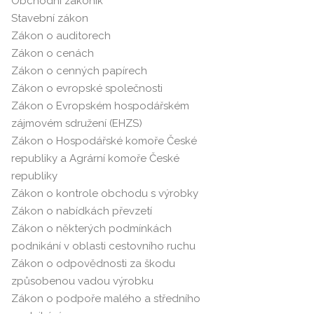
Obchodní zákoník
Stavební zákon
Zákon o auditorech
Zákon o cenách
Zákon o cenných papírech
Zákon o evropské společnosti
Zákon o Evropském hospodářském
zájmovém sdružení (EHZS)
Zákon o Hospodářské komoře České
republiky a Agrární komoře České
republiky
Zákon o kontrole obchodu s výrobky
Zákon o nabídkách převzetí
Zákon o některých podmínkách
podnikání v oblasti cestovního ruchu
Zákon o odpovědnosti za škodu
způsobenou vadou výrobku
Zákon o podpoře malého a středního