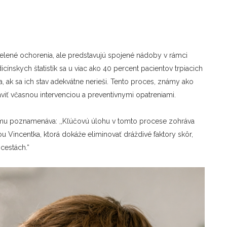
elené ochorenia, ale predstavujú spojené nádoby v rámci
ínskych štatistík sa u viac ako 40 percent pacientov trpiacich
 ak sa ich stav adekvátne nerieši. Tento proces, známy ako
iť včasnou intervenciou a preventívnymi opatreniami.
omu poznamenáva: ,,Kľúčovú úlohu v tomto procese zohráva
u Vincentka, ktorá dokáže eliminovať dráždivé faktory skôr,
cestách.“