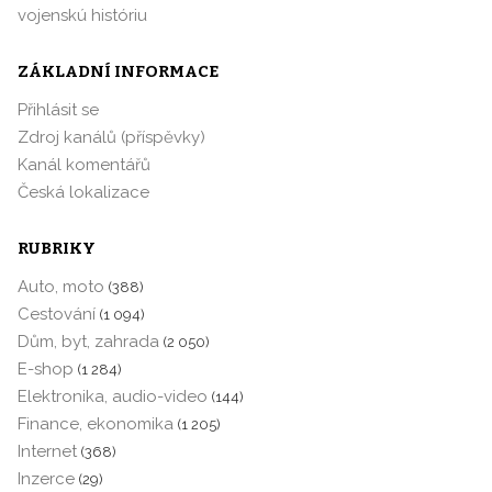
vojenskú históriu
ZÁKLADNÍ INFORMACE
Přihlásit se
Zdroj kanálů (příspěvky)
Kanál komentářů
Česká lokalizace
RUBRIKY
Auto, moto
(388)
Cestování
(1 094)
Dům, byt, zahrada
(2 050)
E-shop
(1 284)
Elektronika, audio-video
(144)
Finance, ekonomika
(1 205)
Internet
(368)
Inzerce
(29)