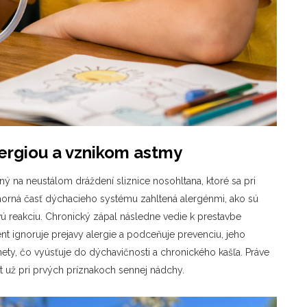
lergiou a vznikom astmy
 na neustálom dráždení sliznice nosohltana, ktoré sa pri
 horná časť dýchacieho systému zahltená alergénmi, ako sú
ú reakciu. Chronický zápal následne vedie k prestavbe
ient ignoruje prejavy alergie a podceňuje prevenciu, jeho
dnety, čo vyúsťuje do dýchavičnosti a chronického kašľa. Práve
t už pri prvých príznakoch sennej nádchy.