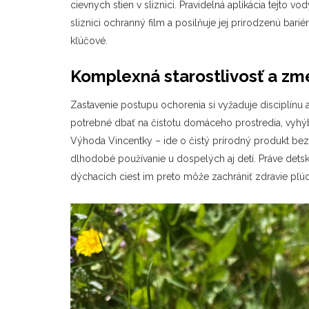
cievnych stien v sliznici. Pravidelná aplikácia tejto v
sliznici ochranný film a posilňuje jej prirodzenú barié
kľúčové.
Komplexná starostlivosť a zm
Zastavenie postupu ochorenia si vyžaduje disciplínu 
potrebné dbať na čistotu domáceho prostredia, vyh
Výhoda Vincentky – ide o čistý prírodný produkt b
dlhodobé používanie u dospelých aj detí. Práve detsk
dýchacích ciest im preto môže zachrániť zdravie pľúc