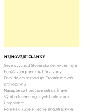
NEJNOVĚJŠÍ ČLÁNKY
Severovýchod Slovenska čelí extrémnym
horúčavám ponukou hôr a vody
První dojem rozhoduje. Proměníme vaši
provozovnu.
Najlepšie sa horúčave čelí na Šírave
Výroba technologických blokov pre
Hargassner
Ponúkajú kúpele, liečivé singletracky aj