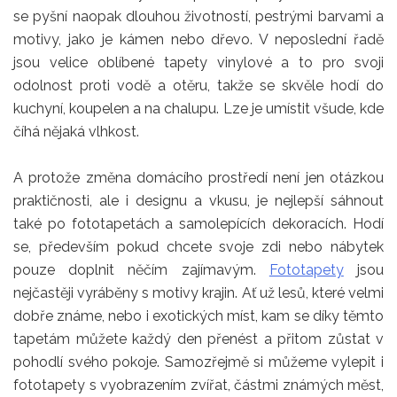
se pyšní naopak dlouhou životností, pestrými barvami a
motivy, jako je kámen nebo dřevo. V neposlední řadě
jsou velice oblíbené tapety vinylové a to pro svoji
odolnost proti vodě a otěru, takže se skvěle hodí do
kuchyní, koupelen a na chalupu. Lze je umístit všude, kde
číhá nějaká vlhkost.
A protože změna domácího prostředí není jen otázkou
praktičnosti, ale i designu a vkusu, je nejlepší sáhnout
také po fototapetách a samolepících dekoracích. Hodí
se, především pokud chcete svoje zdi nebo nábytek
pouze doplnit něčím zajímavým.
Fototapety
jsou
nejčastěji vyráběny s motivy krajin. Ať už lesů, které velmi
dobře známe, nebo i exotických míst, kam se díky těmto
tapetám můžete každý den přenést a přitom zůstat v
pohodlí svého pokoje. Samozřejmě si můžeme vylepit i
fototapety s vyobrazením zvířat, částmi známých měst,