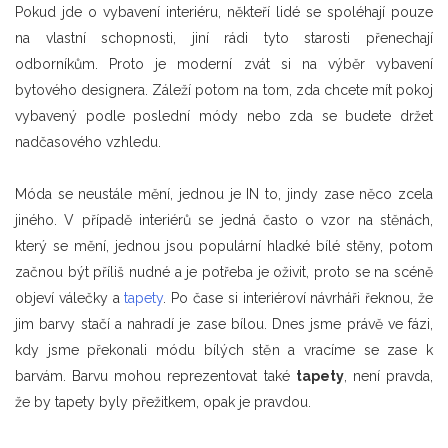
Pokud jde o vybavení interiéru, někteří lidé se spoléhají pouze
na vlastní schopnosti, jiní rádi tyto starosti přenechají
odborníkům. Proto je moderní zvát si na výběr vybavení
bytového designera. Záleží potom na tom, zda chcete mít pokoj
vybavený podle poslední módy nebo zda se budete držet
nadčasového vzhledu.
Móda se neustále mění, jednou je IN to, jindy zase něco zcela
jiného. V případě interiérů se jedná často o vzor na stěnách,
který se mění, jednou jsou populární hladké bílé stěny, potom
začnou být příliš nudné a je potřeba je oživit, proto se na scéně
objeví válečky a
tapety
. Po čase si interiéroví návrháři řeknou, že
jim barvy stačí a nahradí je zase bílou. Dnes jsme právě ve fázi,
kdy jsme překonali módu bílých stěn a vracíme se zase k
barvám. Barvu mohou reprezentovat také
tapety
, není pravda,
že by tapety byly přežitkem, opak je pravdou.