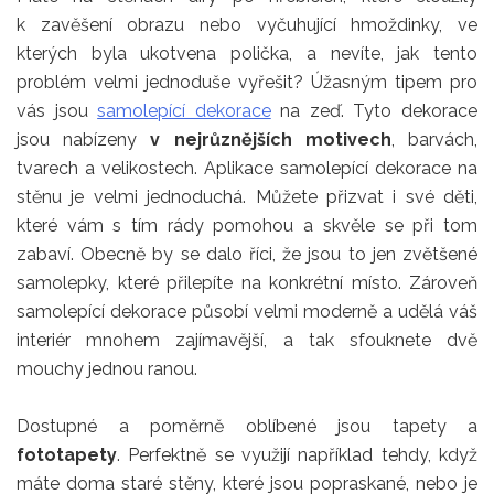
k zavěšení obrazu nebo vyčuhující hmoždinky, ve
kterých byla ukotvena polička, a nevíte, jak tento
problém velmi jednoduše vyřešit? Úžasným tipem pro
vás jsou
samolepící dekorace
na zeď. Tyto dekorace
jsou nabízeny
v nejrůznějších motivech
, barvách,
tvarech a velikostech. Aplikace samolepící dekorace na
stěnu je velmi jednoduchá. Můžete přizvat i své děti,
které vám s tím rády pomohou a skvěle se při tom
zabaví. Obecně by se dalo říci, že jsou to jen zvětšené
samolepky, které přilepíte na konkrétní místo. Zároveň
samolepící dekorace působí velmi moderně a udělá váš
interiér mnohem zajímavější, a tak sfouknete dvě
mouchy jednou ranou.
Dostupné a poměrně oblíbené jsou tapety a
fototapety
. Perfektně se využijí například tehdy, když
máte doma staré stěny, které jsou popraskané, nebo je