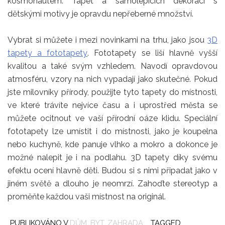
kosmonautem. Tapet a samolepících dekorací s
dětskými motivy je opravdu nepřeberné množství.
Vybrat si můžete i mezi novinkami na trhu, jako jsou
3D
tapety a fototapety
. Fototapety se liší hlavně vyšší
kvalitou a také svým vzhledem. Navodí opravdovou
atmosféru, vzory na nich vypadají jako skutečné. Pokud
jste milovníky přírody, použijte tyto tapety do místnosti,
ve které trávíte nejvíce času a i uprostřed města se
můžete ocitnout ve vaší přírodní oáze klidu. Speciální
fototapety lze umístit i do místnosti, jako je koupelna
nebo kuchyně, kde panuje vlhko a mokro a dokonce je
možné nalepit je i na podlahu. 3D tapety díky svému
efektu ocení hlavně děti. Budou si s nimi připadat jako v
jiném světě a dlouho je neomrzí. Zahoďte stereotyp a
proměňte každou vaši místnost na originál.
PUBLIKOVÁNO V
DŮM, BYT, ZAHRADA
TAGGED