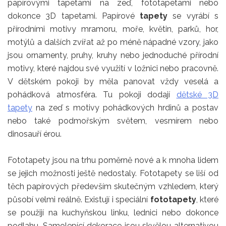
papírovými tapetami na zeď, fototapetami nebo
dokonce 3D tapetami. Papírové
tapety
se vyrábí s
přírodními motivy mramoru, moře, květin, parků, hor,
motýlů a dalších zvířat až po méně nápadné vzory, jako
jsou ornamenty, pruhy, kruhy nebo jednoduché přírodní
motivy, které najdou své využití v ložnici nebo pracovně.
V dětském pokoji by měla panovat vždy veselá a
pohádková atmosféra. Tu pokoji dodají
dětské 3D
tapety
na zeď s motivy pohádkových hrdinů a postav
nebo také podmořským světem, vesmírem nebo
dinosauří érou.
Fototapety jsou na trhu poměrně nové a k mnoha lidem
se jejich možnosti ještě nedostaly. Fototapety se liší od
těch papírových především skutečným vzhledem, který
působí velmi reálně. Existují i speciální
fototapety
, které
se použijí na kuchyňskou linku, lednici nebo dokonce
podlahu. Samolepící dekorace jsou skvělou alternativou