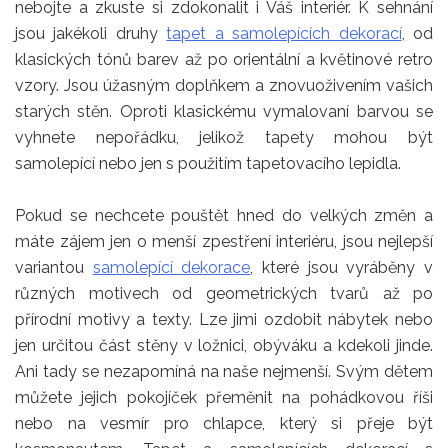
nebojte a zkuste si zdokonalit i Váš interiér. K sehnání
jsou jakékoli druhy
tapet a samolepících dekorací
, od
klasických tónů barev až po orientální a květinové retro
vzory. Jsou úžasným doplňkem a znovuoživením vašich
starých stěn. Oproti klasickému vymalovaní barvou se
vyhnete nepořádku, jelikož tapety mohou být
samolepící nebo jen s použitím tapetovacího lepidla.
Pokud se nechcete pouštět hned do velkých změn a
máte zájem jen o menší zpestření interiéru, jsou nejlepší
variantou
samolepící dekorace
, které jsou vyráběny v
různých motivech od geometrických tvarů až po
přírodní motivy a texty. Lze jimi ozdobit nábytek nebo
jen určitou část stěny v ložnici, obýváku a kdekoli jinde.
Ani tady se nezapomíná na naše nejmenší. Svým dětem
můžete jejich pokojíček přeměnit na pohádkovou říši
nebo na vesmír pro chlapce, který si přeje být