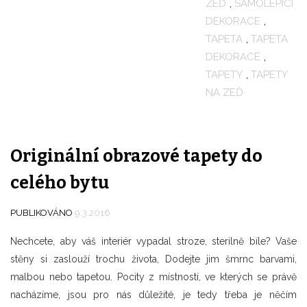
ZEĎ
,
SAMOLEPÍCÍ
DEKORACE
,
TAPETA
,
TAPETA
DEKORACE
,
TAPETY
,
TAPETY
NA ZEĎ
Originální obrazové tapety do
celého bytu
PUBLIKOVÁNO
9.3.2016
Nechcete, aby váš interiér vypadal stroze, sterilně bíle? Vaše
stěny si zaslouží trochu života, Dodejte jim šmrnc barvami,
malbou nebo tapetou. Pocity z místností, ve kterých se právě
nacházíme, jsou pro nás důležité, je tedy třeba je něčím