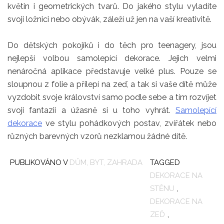
květin i geometrických tvarů. Do jakého stylu vyladíte
svoji ložnici nebo obývák, záleží už jen na vaší kreativitě.
Do dětských pokojíků i do těch pro teenagery, jsou
nejlepší volbou samolepící dekorace. Jejich velmi
nenáročná aplikace představuje velké plus. Pouze se
sloupnou z folie a přilepí na zeď, a tak si vaše dítě může
vyzdobit svoje království samo podle sebe a tím rozvíjet
svoji fantazii a úžasně si u toho vyhrát.
Samolepící
dekorace
ve stylu pohádkových postav, zvířátek nebo
různých barevných vzorů nezklamou žádné dítě.
PUBLIKOVÁNO V
DŮM, BYT, ZAHRADA
TAGGED
DEKORACE NA
STĚNU
,
DEKORACE NA
ZEĎ
,