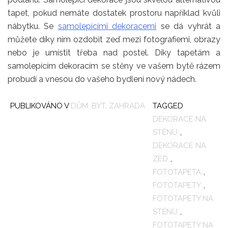
tapet, pokud nemáte dostatek prostoru například kvůli
nábytku. Se
samolepícími dekoracemi
se dá vyhrát a
můžete díky nim ozdobit zeď mezi fotografiemi, obrazy
nebo je umístit třeba nad postel. Díky tapetám a
samolepícím dekoracím se stěny ve vašem bytě rázem
probudí a vnesou do vašeho bydlení nový nádech.
PUBLIKOVÁNO V
DŮM, BYT, ZAHRADA
TAGGED
DEKORACE NA
STĚNU
,
DEKORACE NA
ZEĎ
,
FOTOTAPETA
,
FOTOTAPETY
,
FOTOTAPETY NA
STĚNU
,
FOTOTAPETY NA