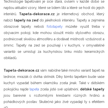
Technologie tapetování je sice stará, ovšem v každé době se
najdou aktuální vzory, které se lidem líbí a které se hodí do jejich
interiérů.
Tapeta-dekorace.cz
je internetový obchod, který
nabízí
tapety na zeď
do jakéhokoli interiéru. Tapety a zejména
obrazové tapety neboli
fototapety
můžete využít třeba v
obývacím pokoji, kde mohou sloužit místo stylového obrazu,
podněcovat skvělou atmosféru a dodávat místnosti vzdušnost a
šmrnc. Tapety na zeď se používají i v kuchyni, v omyvatelné
variantě se umisťují za kuchyňskou linku místo keramických
obkladů.
Tapeta-dekorace.cz
vám nabídne také mnoho variant tapet na
lednice, mrazák či dvířka skříněk. Díky těmto tapetám bude vaše
kuchyň vypadat během okamžiku zcela jinak. Také v dětském
pokojíčku najde
tapeta
zcela jistě své uplatnění,
dětské tapety
jsou barevné s roztomilými kresbami různých hrdinů a
pohádkových postav. Skutečně jako živé vypadají ty s efektem