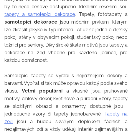
by to něco cenově dostupného. Ideálním řešením jsou
tapety a samolepící dekorace
. Tapety, fototapety a
samolepící dekorace
jsou módním prvkem, kterým
lze zkrášlit jakýkoliv typ interiéru. Ať už se jedná o dětský
pokoj, stěny v obývacím pokoji, studentský pokoj nebo
ložnici pro seniory. Díky široké škále motivů jsou tapety a
dekorace na zeď vhodné pro každého jedince, pro
každou domácnost.
Samolepící tapety se vyrábí s nejrůznějšími dekory a
barvami. Vybírat si tak může opravdu každý podle svého
vkusu.
Velmi populární
a vkusné jsou pruhované
motivy, cihlový dekor, květinové a přírodní vzory, tapety
se složitými obrazci a ornamenty, dostupné jsou i
jednoduché vzory či tapety jednobarevné.
Tapety na
zeď
jsou a budou skvělým doplňkem fádních a
nezajímavých zdí a vždy udělají interiér zajímavějším a