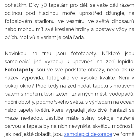
bohatším. Díky 3D tapetám pro děti se vaše děti rázem
ocitnou pod hladinou moře, uprostřed džungle, na
fotbalovém stadionu, ve vesmíru, ve světě dinosaurů
nebo mohou mít své kreslené hrdiny a postavy vždy na
očích. Motivů a variant je celá řada.
Novinkou na trhu jsou fototapety. Některé jsou
samolepící, jiné vyžadují k upevnění na zeď lepidlo.
Fototapety
jsou ve své podstatě obrazy, nebo jak už
název vypovídá, fotografie ve vysoké kvalitě. Není v
pokoji okno? Proč tedy na zeď nedat tapetu s motivem
palem s mořem, lesní zelení, známých měst, vodopádů,
noční oblohy, podmořského světa, s výhledem na oceán
nebo tapety květin, které vypadají jako živé. Fantazii se
meze nekladou. Jestliže máte stěny pokoje natřené
barvou a tapeta by na nich nevynikla, skvělou možností,
jak zeď ještě doladit, jsou
samolepící dekorace
ve formě