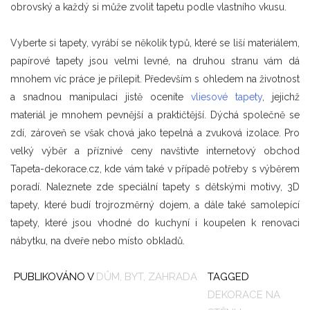
obrovský a každý si může zvolit tapetu podle vlastního vkusu.
Vyberte si tapety, vyrábí se několik typů, které se liší materiálem,
papírové tapety jsou velmi levné, na druhou stranu vám dá
mnohem víc práce je přilepit. Především s ohledem na životnost
a snadnou manipulaci jistě oceníte
vliesové tapety
, jejichž
materiál je mnohem pevnější a praktičtější. Dýchá společně se
zdí, zároveň se však chová jako tepelná a zvuková izolace. Pro
velký výběr a příznivé ceny navštivte internetový obchod
Tapeta-dekorace.cz, kde vám také v případě potřeby s výběrem
poradí. Naleznete zde speciální tapety s dětskými motivy, 3D
tapety, které budí trojrozměrný dojem, a dále také samolepící
tapety, které jsou vhodné do kuchyní i koupelen k renovaci
nábytku, na dveře nebo místo obkladů.
PUBLIKOVÁNO V
DŮM, BYT, ZAHRADA
TAGGED
DEKORACE NA