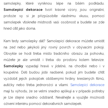
samolepky, které vyniknou lépe na bílém podkladu.
Samolepící dekorace
tvoří krásné vzory, jsou originální,
protože vy si je přizpůsobíte vlastnímu vkusu, pomocí
samolepek vtisknete místnosti vaši osobnost a budete se zde
hned cítit jako doma.
Kam tedy samolepky dát? Samolepící dekorace můžete umístit
na zeď nebo jakýkoli jiný rovný povrch v obývacím pokoji.
Obvykle se hodí třeba místo tradičního obrazu za pohovku,
můžete je ale umístit i třeba do prostoru kolem televize.
Samolepky
vypadají hravě v jídelně, na chodbě nebo i v
koupelně. Děti budou jistě nadšené, pokud jim budete chtít
vyzdobit jejich pokojíček oblíbenými hrdiny kreslených filmů,
autíčky nebo třeba jednorožci a vílami.
Samolepící dekorace
mají tu výhodu, že se velmi snadno aplikují a v případě potřeby
je lze stejně snadno odstranit. Neváhejte a využijte možnosti
oživení interiéru pomocí dekorativních samolepek.