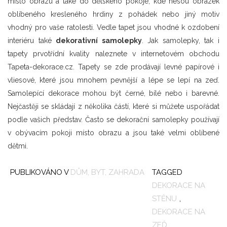
místo obrazu a také do dětského pokoje, kde nesou obrázek
oblíbeného kresleného hrdiny z pohádek nebo jiný motiv
vhodný pro vaše ratolesti. Vedle tapet jsou vhodné k ozdobení
interiéru také
dekorativní samolepky
. Jak samolepky, tak i
tapety prvotřídní kvality naleznete v internetovém obchodu
Tapeta-dekorace.cz. Tapety se zde prodávají levné papírové i
vliesové, které jsou mnohem pevnější a lépe se lepí na zeď.
Samolepící dekorace mohou být černé, bílé nebo i barevné.
Nejčastěji se skládají z několika částí, které si můžete uspořádat
podle vašich představ. Často se dekorační samolepky používají
v obývacím pokoji místo obrazu a jsou také velmi oblíbené
dětmi.
PUBLIKOVÁNO V
DŮM, BYT, ZAHRADA
TAGGED
DEKORACE NA
STĚNU
,
DEKORACE NA
ZEĎ
,