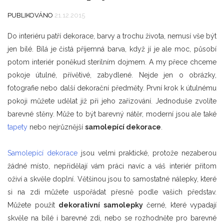
PUBLIKOVÁNO
21.12.2015
Do interiéru patří dekorace, barvy a trochu života, nemusí vše být
jen bílé. Bílá je čistá příjemná barva, když jí je ale moc, působí
potom interiér poněkud sterilním dojmem. A my přece chceme
pokoje útulné, přívětivé, zabydlené. Nejde jen o obrázky,
fotografie nebo další dekorační předměty. První krok k útulnému
pokoji můžete udělat již při jeho zařizování. Jednoduše zvolíte
barevné stěny. Může to být barevný nátěr, moderní jsou ale také
tapety
nebo nejrůznější
samolepící dekorace
.
Samolepící dekorace
jsou velmi praktické, protože nezaberou
žádné místo, nepřidělají vám práci navíc a váš interiér přitom
oživí a skvěle doplní. Většinou jsou to samostatné nálepky, které
si na zdi můžete uspořádat přesně podle vašich představ.
Můžete použít
dekorativní samolepky
černé, které vypadají
skvěle na bílé i barevné zdi, nebo se rozhodněte pro barevné