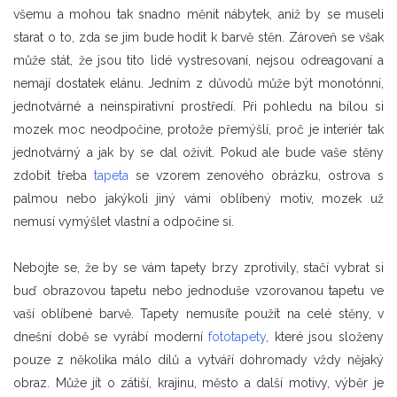
všemu a mohou tak snadno měnit nábytek, aniž by se museli
starat o to, zda se jim bude hodit k barvě stěn. Zároveň se však
může stát, že jsou tito lidé vystresovaní, nejsou odreagovaní a
nemají dostatek elánu. Jedním z důvodů může být monotónní,
jednotvárné a neinspirativní prostředí. Při pohledu na bílou si
mozek moc neodpočine, protože přemýšlí, proč je interiér tak
jednotvárný a jak by se dal oživit. Pokud ale bude vaše stěny
zdobit třeba
tapeta
se vzorem zenového obrázku, ostrova s
palmou nebo jakýkoli jiný vámi oblíbený motiv, mozek už
nemusí vymýšlet vlastní a odpočine si.
Nebojte se, že by se vám tapety brzy zprotivily, stačí vybrat si
buď obrazovou tapetu nebo jednoduše vzorovanou tapetu ve
vaší oblíbené barvě. Tapety nemusíte použít na celé stěny, v
dnešní době se vyrábí moderní
fototapety
, které jsou složeny
pouze z několika málo dílů a vytváří dohromady vždy nějaký
obraz. Může jít o zátiší, krajinu, město a další motivy, výběr je