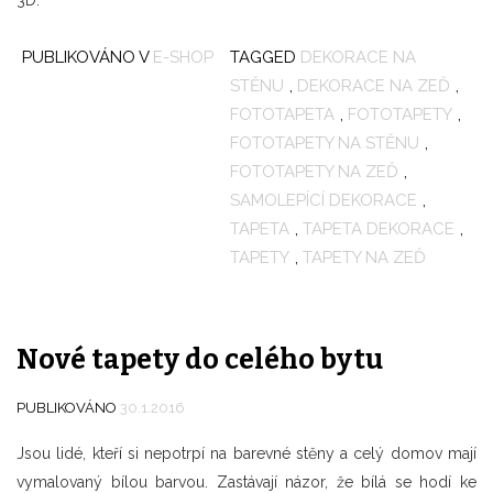
3D.
PUBLIKOVÁNO V
E-SHOP
TAGGED
DEKORACE NA
STĚNU
,
DEKORACE NA ZEĎ
,
FOTOTAPETA
,
FOTOTAPETY
,
FOTOTAPETY NA STĚNU
,
FOTOTAPETY NA ZEĎ
,
SAMOLEPÍCÍ DEKORACE
,
TAPETA
,
TAPETA DEKORACE
,
TAPETY
,
TAPETY NA ZEĎ
Nové tapety do celého bytu
PUBLIKOVÁNO
30.1.2016
Jsou lidé, kteří si nepotrpí na barevné stěny a celý domov mají
vymalovaný bílou barvou. Zastávají názor, že bílá se hodí ke