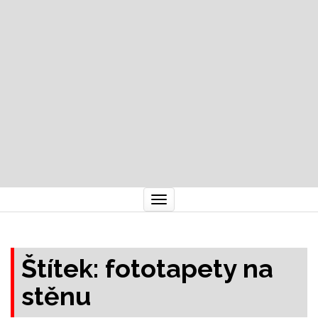
Toggle
navigation
Štítek:
fototapety na
stěnu