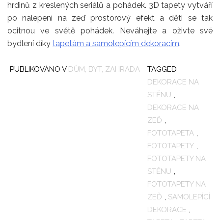
hrdinů z kreslených seriálů a pohádek. 3D tapety vytváří
po nalepení na zeď prostorový efekt a děti se tak
ocitnou ve světě pohádek. Neváhejte a oživte své
bydlení díky
tapetám a samolepícím dekoracím
.
PUBLIKOVÁNO V
DŮM, BYT, ZAHRADA
TAGGED
DEKORACE NA
STĚNU
,
DEKORACE NA
ZEĎ
,
FOTOTAPETA
,
FOTOTAPETY
,
FOTOTAPETY NA
STĚNU
,
FOTOTAPETY NA
ZEĎ
,
SAMOLEPÍCÍ
DEKORACE
,