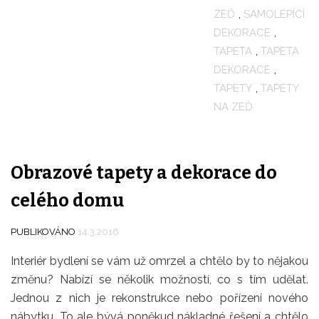
ZEĎ
,
SAMOLEPÍCÍ
DEKORACE
,
TAPETA
,
TAPETA
DEKORACE
,
TAPETY
,
TAPETY
NA ZEĎ
Obrazové tapety a dekorace do
celého domu
PUBLIKOVÁNO
14.3.2016
Interiér bydlení se vám už omrzel a chtělo by to nějakou
změnu? Nabízí se několik možností, co s tím udělat.
Jednou z nich je rekonstrukce nebo pořízení nového
nábytku. To ale bývá poněkud nákladné řešení a chtělo