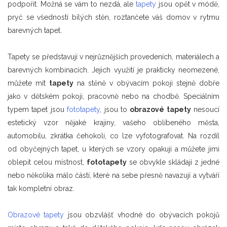
podpořit. Možná se vám to nezdá, ale
tapety
jsou opět v módě,
pryč se všedností bílých stěn, roztančete váš domov v rytmu
barevných tapet.
Tapety se představují v nejrůznějších provedeních, materiálech a
barevných kombinacích. Jejich využití je prakticky neomezené,
můžete mít
tapety
na stěně v obývacím pokoji stejně dobře
jako v dětském pokoji, pracovně nebo na chodbě. Speciálním
typem tapet jsou
fototapety
, jsou to
obrazové tapety
nesoucí
estetický vzor nějaké krajiny, vašeho oblíbeného města,
automobilu, zkrátka čehokoli, co lze vyfotografovat. Na rozdíl
od obyčejných tapet, u kterých se vzory opakují a můžete jimi
oblepit celou místnost,
fototapety
se obvykle skládají z jedné
nebo několika málo částí, které na sebe přesně navazují a vytváří
tak kompletní obraz.
Obrazové tapety
jsou obzvlášť vhodné do obývacích pokojů