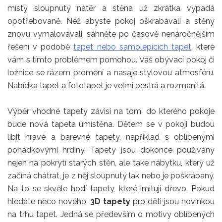
místy sloupnutý nátěr a stěna už zkrátka vypadá
opotřebovaně. Než abyste pokoj oškrabávali a stěny
znovu vymalovávali, sáhněte po časově nenáročnějším
řešení v podobě
tapet nebo samolepících tapet
, které
vám s tímto problémem pomohou. Váš obývací pokoj či
ložnice se rázem promění a nasaje stylovou atmosféru.
Nabídka tapet a fototapet je velmi pestrá a rozmanitá.
Výběr vhodné tapety závisí na tom, do kterého pokoje
bude nová tapeta umístěna. Dětem se v pokoji budou
líbit hravé a barevné tapety, například s oblíbenými
pohádkovými hrdiny. Tapety jsou dokonce používány
nejen na pokrytí starých stěn, ale také nábytku, který už
začíná chátrat, je z něj sloupnutý lak nebo je poškrábaný.
Na to se skvěle hodí tapety, které imitují dřevo. Pokud
hledáte něco nového,
3D tapety
pro děti jsou novinkou
na trhu tapet. Jedná se především o motivy oblíbených