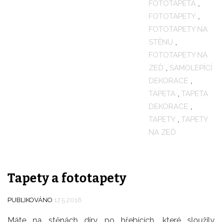
FOTOTAPETA
,
FOTOTAPETY
,
FOTOTAPETY NA
STĚNU
,
FOTOTAPETY NA
ZEĎ
,
SAMOLEPÍCÍ
DEKORACE
,
TAPETA
,
TAPETA
DEKORACE
,
TAPETY
,
TAPETY
NA ZEĎ
Tapety a fototapety
PUBLIKOVÁNO
17.5.2016
Máte na stěnách díry po hřebících, které sloužily