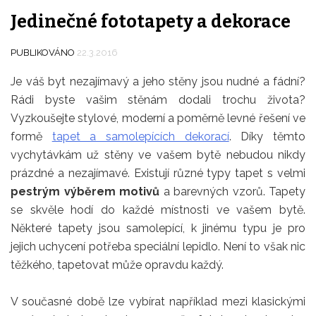
Jedinečné fototapety a dekorace
PUBLIKOVÁNO
22.3.2016
Je váš byt nezajímavý a jeho stěny jsou nudné a fádní?
Rádi byste vašim stěnám dodali trochu života?
Vyzkoušejte stylové, moderní a poměrně levné řešení ve
formě
tapet a samolepících dekorací
. Díky těmto
vychytávkám už stěny ve vašem bytě nebudou nikdy
prázdné a nezajímavé. Existují různé typy tapet s velmi
pestrým výběrem motivů
a barevných vzorů. Tapety
se skvěle hodí do každé místnosti ve vašem bytě.
Některé tapety jsou samolepící, k jinému typu je pro
jejich uchycení potřeba speciální lepidlo. Není to však nic
těžkého, tapetovat může opravdu každý.
V současné době lze vybírat například mezi klasickými