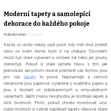
Moderní tapety a samolepící
dekorace do každého pokoje
PUBLIKOVÁNO
26.6.2016
Každý už určitě někdy zažil pocit, kdy měl chuť změnit
něco ve svém domě, bytě či na chalupě. Důvodem
může být staré vybavení a omšelé zdi nebo jen pouhý
stereotyp. Pokud si stále lámete hlavu s tím, jak
jednoduše, ale přitom vkusně přeměnit váš domov, jsou
pro vás
tapety
to pravé. Nejznámější a cenově
nenáročné jsou papírové, vyráběné z kvalitního papíru a
jsou k dostání ve stálobarevných a omyvatelných
variantách. Jejich malou nevýhodou je složitější lepení a
nižší životnost. Proto, pokud chcete investovat více,
máte možnost si vybrat například tapety vliesové, které