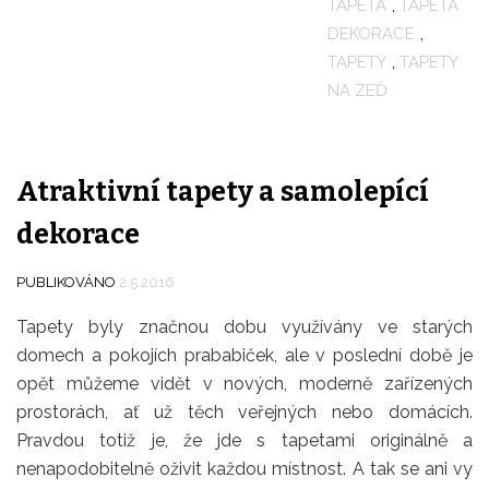
TAPETA
,
TAPETA
DEKORACE
,
TAPETY
,
TAPETY
NA ZEĎ
Atraktivní tapety a samolepící
dekorace
PUBLIKOVÁNO
2.5.2016
Tapety byly značnou dobu využívány ve starých
domech a pokojích prababiček, ale v poslední době je
opět můžeme vidět v nových, moderně zařízených
prostorách, ať už těch veřejných nebo domácích.
Pravdou totiž je, že jde s tapetami originálně a
nenapodobitelně oživit každou místnost. A tak se ani vy