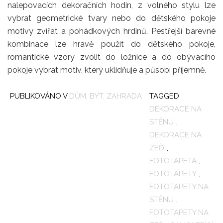
nalepovacích dekoračních hodin, z volného stylu lze
vybrat geometrické tvary nebo do dětského pokoje
motivy zvířat a pohádkových hrdinů. Pestřejší barevné
kombinace lze hravě použít do dětského pokoje,
romantické vzory zvolit do ložnice a do obývacího
pokoje vybrat motiv, který uklidňuje a působí příjemně.
PUBLIKOVÁNO V
DŮM, BYT, ZAHRADA
TAGGED
DEKORACE NA
STĚNU
,
DEKORACE NA
ZEĎ
,
FOTOTAPETA
,
FOTOTAPETY
,
FOTOTAPETY NA
STĚNU
,
FOTOTAPETY NA