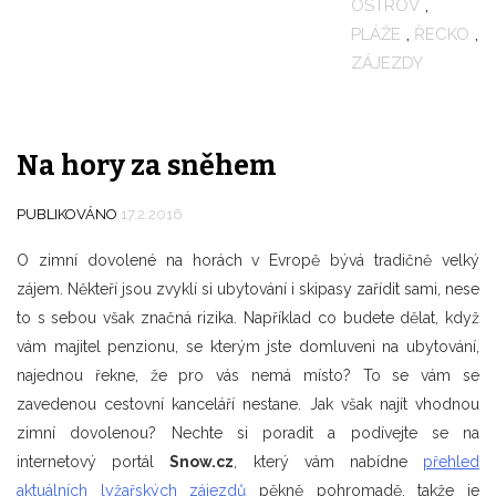
OSTROV
,
PLÁŽE
,
ŘECKO
,
ZÁJEZDY
Na hory za sněhem
PUBLIKOVÁNO
17.2.2016
O zimní dovolené na horách v Evropě bývá tradičně velký
zájem. Někteří jsou zvyklí si ubytování i skipasy zařídit sami, nese
to s sebou však značná rizika. Například co budete dělat, když
vám majitel penzionu, se kterým jste domluveni na ubytování,
najednou řekne, že pro vás nemá místo? To se vám se
zavedenou cestovní kanceláří nestane. Jak však najít vhodnou
zimní dovolenou? Nechte si poradit a podívejte se na
internetový portál
Snow.cz
, který vám nabídne
přehled
aktuálních lyžařských zájezdů
pěkně pohromadě, takže je