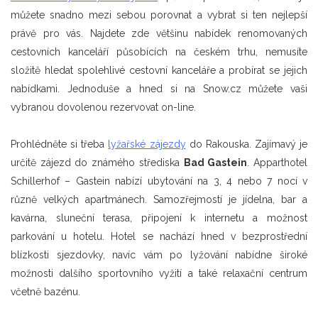
můžete snadno mezi sebou porovnat a vybrat si ten nejlepší
právě pro vás. Najdete zde většinu nabídek renomovaných
cestovních kanceláří působících na českém trhu, nemusíte
složitě hledat spolehlivé cestovní kanceláře a probírat se jejich
nabídkami. Jednoduše a hned si na Snow.cz můžete vaši
vybranou dovolenou rezervovat on-line.
Prohlédněte si třeba
lyžařské zájezdy
do Rakouska. Zajímavý je
určitě zájezd do známého střediska
Bad Gastein
. Apparthotel
Schillerhof – Gastein nabízí ubytování na 3, 4 nebo 7 nocí v
různě velkých apartmánech. Samozřejmostí je jídelna, bar a
kavárna, sluneční terasa, připojení k internetu a možnost
parkování u hotelu. Hotel se nachází hned v bezprostřední
blízkosti sjezdovky, navíc vám po lyžování nabídne široké
možnosti dalšího sportovního vyžití a také relaxační centrum
včetně bazénu.