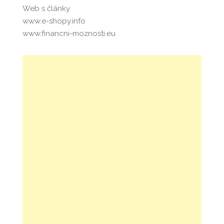
Web s články
www.e-shopy.info
www.financni-moznosti.eu