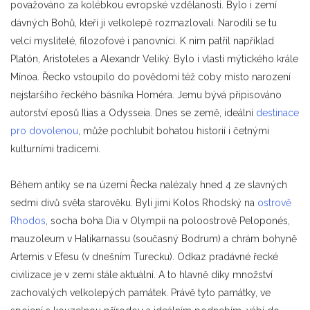
považováno za kolébkou evropské vzdělanosti. Bylo i zemí
dávných Bohů, kteří ji velkolepě rozmazlovali. Narodili se tu
velcí myslitelé, filozofové i panovníci. K nim patřil například
Platón, Aristoteles a Alexandr Veliký. Bylo i vlastí mýtického krále
Mínoa. Řecko vstoupilo do povědomí též coby místo narození
nejstaršího řeckého básníka Homéra. Jemu bývá připisováno
autorství eposů Ilias a Odysseia. Dnes se země, ideální
destinace
pro dovolenou
, může pochlubit bohatou historií i četnými
kulturními tradicemi.
Během antiky se na území Řecka nalézaly hned 4 ze slavných
sedmi divů světa starověku. Byli jimi Kolos Rhodský na
ostrově
Rhodos
, socha boha Dia v Olympii na poloostrově Peloponés,
mauzoleum v Halikarnassu (současný Bodrum) a chrám bohyně
Artemis v Efesu (v dnešním Turecku). Odkaz pradávné řecké
civilizace je v zemi stále aktuální. A to hlavně díky množství
zachovalých velkolepých památek. Právě tyto památky, ve