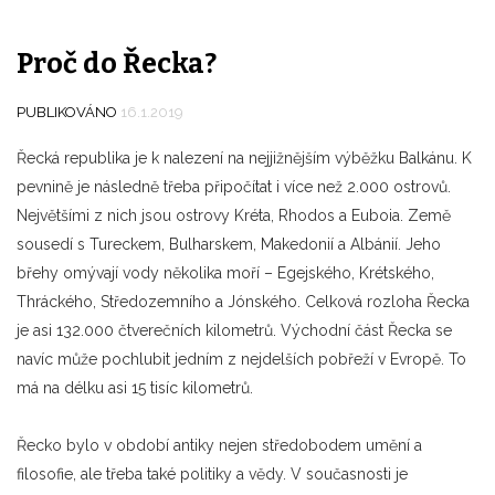
Proč do Řecka?
PUBLIKOVÁNO
16.1.2019
Řecká republika je k nalezení na nejjižnějším výběžku Balkánu. K
pevnině je následně třeba připočítat i více než 2.000 ostrovů.
Největšími z nich jsou ostrovy Kréta, Rhodos a Euboia. Země
sousedí s Tureckem, Bulharskem, Makedonií a Albánií. Jeho
břehy omývají vody několika moří – Egejského, Krétského,
Thráckého, Středozemního a Jónského. Celková rozloha Řecka
je asi 132.000 čtverečních kilometrů. Východní část Řecka se
navíc může pochlubit jedním z nejdelších pobřeží v Evropě. To
má na délku asi 15 tisíc kilometrů.
Řecko bylo v období antiky nejen středobodem umění a
filosofie, ale třeba také politiky a vědy. V současnosti je