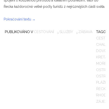
spojení s kouzelnou přírodou a ideálním podnebím, vábí do
Řecka každoročně velké počty turistů z nejrůznějších částí světa.
„Proč
Pokračování textu
→
do
PUBLIKOVÁNO V
Řecka?“
CESTOVÁNÍ
,
SLUŽBY
,
ZÁBAVA
TAGGE
CESTO
CHALKI
DOVOL
KRÉTA
MOŘE
,
OSTRO
OSTRO
PLÁŽE
,
ŘECKO
RHOD
ZÁJEZ