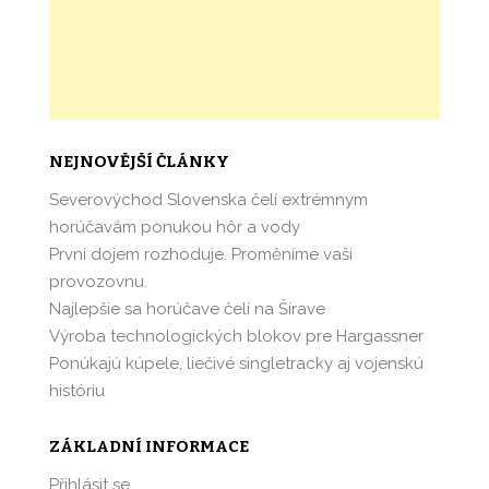
NEJNOVĚJŠÍ ČLÁNKY
Severovýchod Slovenska čelí extrémnym
horúčavám ponukou hôr a vody
První dojem rozhoduje. Proměníme vaši
provozovnu.
Najlepšie sa horúčave čelí na Šírave
Výroba technologických blokov pre Hargassner
Ponúkajú kúpele, liečivé singletracky aj vojenskú
históriu
ZÁKLADNÍ INFORMACE
Přihlásit se