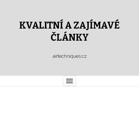
KVALITNÍ A ZAJÍMAVÉ
ČLÁNKY
airtechniques.cz
Toggle
navigation