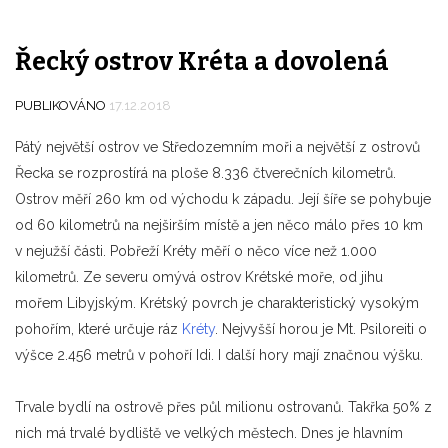
Řecký ostrov Kréta a dovolená
PUBLIKOVÁNO
17.12.2018
Pátý největší ostrov ve Středozemním moři a největší z ostrovů
Řecka se rozprostírá na ploše 8.336 čtverečních kilometrů.
Ostrov měří 260 km od východu k západu. Její šíře se pohybuje
od 60 kilometrů na nejširším místě a jen něco málo přes 10 km
v nejužší části. Pobřeží Kréty měří o něco více než 1.000
kilometrů. Ze severu omývá ostrov Krétské moře, od jihu
mořem Libyjským. Krétský povrch je charakteristický vysokým
pohořím, které určuje ráz
Kréty
. Nejvyšší horou je Mt. Psiloreiti o
výšce 2.456 metrů v pohoří Idi. I další hory mají značnou výšku.
Trvale bydlí na ostrově přes půl milionu ostrovanů. Takřka 50% z
nich má trvalé bydliště ve velkých městech. Dnes je hlavním