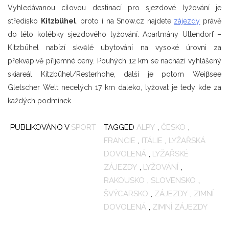
Vyhledávanou cílovou destinací pro sjezdové lyžování je
středisko
Kitzbühel
, proto i na Snow.cz najdete
zájezdy
právě
do této kolébky sjezdového lyžování. Apartmány Uttendorf –
Kitzbühel nabízí skvělé ubytování na vysoké úrovni za
překvapivě příjemné ceny. Pouhých 12 km se nachází vyhlášený
skiareál Kitzbühel/Resterhöhe, další je potom Weiβsee
Gletscher Welt necelých 17 km daleko, lyžovat je tedy kde za
každých podmínek.
PUBLIKOVÁNO V
SPORT
TAGGED
ALPY
,
ČESKO
,
FRANCIE
,
ITÁLIE
,
LYŽAŘSKÁ
DOVOLENÁ
,
LYŽAŘSKÉ
ZÁJEZDY
,
LYŽOVÁNÍ
,
RAKOUSKO
,
SLOVENSKO
,
ŠVÝCARSKO
,
ZÁJEZDY
,
ZIMNÍ
DOVOLENÁ
,
ZIMNÍ ZÁJEZDY