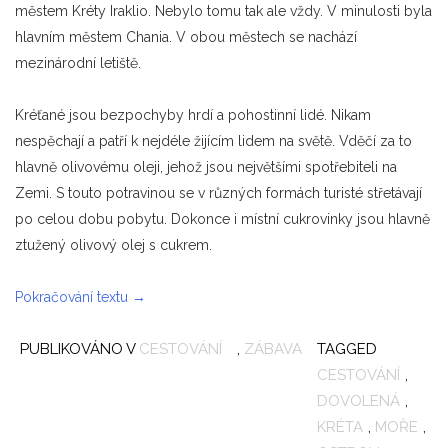
městem Kréty Iraklio. Nebylo tomu tak ale vždy. V minulosti byla
hlavním městem Chania. V obou městech se nachází
mezinárodní letiště.
Kréťané jsou bezpochyby hrdí a pohostinní lidé. Nikam
nespěchají a patří k nejdéle žijícím lidem na světě. Vděčí za to
hlavně olivovému oleji, jehož jsou největšími spotřebiteli na
Zemi. S touto potravinou se v různých formách turisté střetávají
po celou dobu pobytu. Dokonce i místní cukrovinky jsou hlavně
ztužený olivový olej s cukrem.
„Řecký
Pokračování textu
→
ostrov
PUBLIKOVÁNO V
Kréta
CESTOVÁNÍ
,
ZÁBAVA
TAGGED
a
CESTOVÁNÍ
,
dovolená“
DOVOLENÁ
,
KRÉTA
,
MOŘE
,