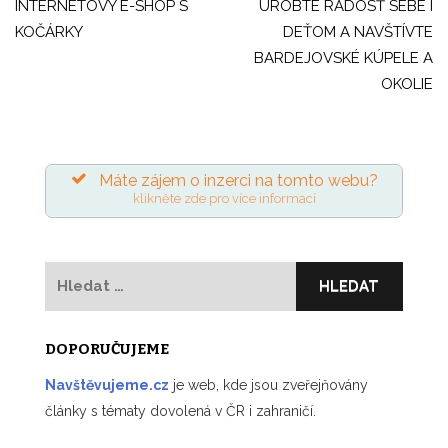
pro
INTERNETOVÝ E-SHOP S
UROBTE RADOSŤ SEBE I
KOČÁRKY
DEŤOM A NAVŠTÍVTE
příspěvek
BARDEJOVSKÉ KÚPELE A
OKOLIE
Máte zájem o inzerci na tomto webu?
klikněte zde pro více informací
Vyhledávání
DOPORUČUJEME
Navštěvujeme.cz
je web, kde jsou zveřejňovány
články s tématy dovolená v ČR i zahraničí.