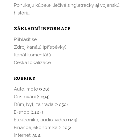
Ponúkajú kúpele, liečivé singletracky aj vojenskú
históriu
ZÁKLADNÍ INFORMACE
Přihlásit se
Zdroj kanálů (příspěvky)
Kanál komentářů
Česká lokalizace
RUBRIKY
Auto, moto
(388)
Cestování
(1 094)
Dům, byt, zahrada
(2 050)
E-shop
(1 284)
Elektronika, audio-video
(144)
Finance, ekonomika
(1 205)
Internet
(368)