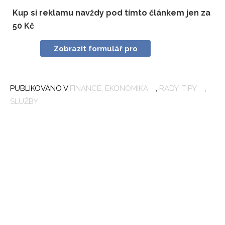
Kup si reklamu navždy pod tímto článkem jen za
50 Kč
Zobrazit formulář pro
nákup
PUBLIKOVÁNO V
FINANCE, EKONOMIKA
,
RADY, TIPY
,
T
SLUŽBY
P
K
P
S
F
S
F
P
V
K