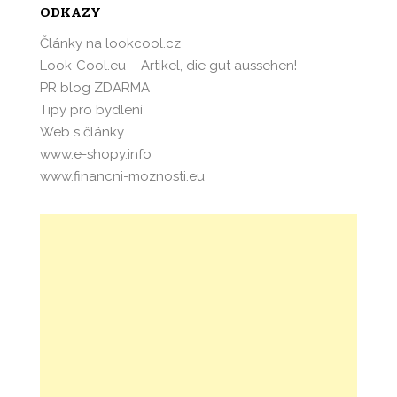
ODKAZY
Články na lookcool.cz
Look-Cool.eu – Artikel, die gut aussehen!
PR blog ZDARMA
Tipy pro bydlení
Web s články
www.e-shopy.info
www.financni-moznosti.eu