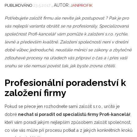
, AUTOR:
PUBLIKOVÁNO
23.5.2017
JANPROFIK
Potřebujete založit firmu ale nevíte jak postupovat ? Pak je pro
vás nejlepší varianta obrátit se na profesionály. Specializovaná
společnost Profi-kancelář vám pomůže k založení s.r.o. rychle,
levně a především kvalitně. Založení společnosti není v dnešní
době vůbec jednoduché, neustále měnící se zákony a zbytečně
zdlouhavé procesy na úřadech vás připraví o čas a i přes vaši
snahu se vše nemusí povést tak, jak byste zrovna chtěli.
Profesionální poradenství k
založení firmy
Pokud se přece jen rozhodnete sami založit s.r.o., určitě je
dobré
nechat si poradit od specialistů firmy Profi-kancelář
,
kteří vám poradí jakým nejlepším způsobem založit společnost,
co vše vás může při procesu potkat a z jakých konkrétních kroků