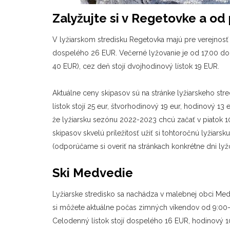
Zalyžujte si v Regetovke a od 
V lyžiarskom stredisku Regetovka majú pre verejnosť 
dospelého 26 EUR. Večerné lyžovanie je od 17.00 do 2
40 EUR), cez deň stojí dvojhodinový lístok 19 EUR.
Aktuálne ceny skipasov sú na stránke lyžiarskeho str
lístok stojí 25 eur, štvorhodinový 19 eur, hodinový 13
že lyžiarsku sezónu 2022-2023 chcú začať v piatok 10
skipasov skvelú príležitosť užiť si tohtoročnú lyžia
(odporúčame si overiť na stránkach konkrétne dni lyžo
Ski Medvedie
Lyžiarske stredisko sa nachádza v malebnej obci Medv
si môžete aktuálne počas zimných víkendov od 9:00
Celodenný lístok stojí dospelého 16 EUR, hodinový 10 