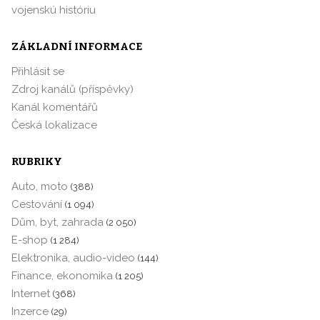
vojenskú históriu
ZÁKLADNÍ INFORMACE
Přihlásit se
Zdroj kanálů (příspěvky)
Kanál komentářů
Česká lokalizace
RUBRIKY
Auto, moto
(388)
Cestování
(1 094)
Dům, byt, zahrada
(2 050)
E-shop
(1 284)
Elektronika, audio-video
(144)
Finance, ekonomika
(1 205)
Internet
(368)
Inzerce
(29)