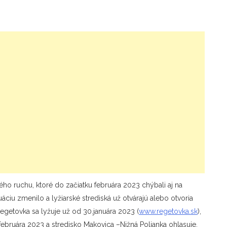
ckého ruchu, ktoré do začiatku februára 2023 chýbali aj na
ciu zmenilo a lyžiarské strediská už otvárajú alebo otvoria
Regetovka sa lyžuje už od 30.januára 2023 (
www.regetovka.sk
),
.februára 2023 a stredisko Makovica –Nižná Polianka ohlasuje,