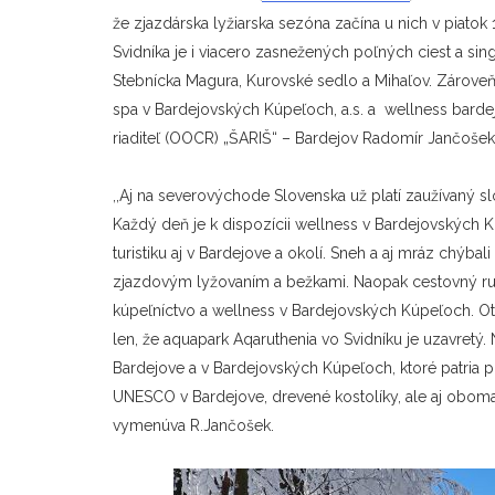
že zjazdárska lyžiarska sezóna začína u nich v piatok
Svidníka je i viacero zasnežených poľných ciest a si
Stebnícka Magura, Kurovské sedlo a Mihaľov. Zároveň 
spa v Bardejovských Kúpeľoch, a.s. a wellness bardejo
riaditeľ (OOCR) „ŠARIŠ“ – Bardejov
Radomír Jančošek
,,Aj na severovýchode Slovenska už platí zaužívaný 
Každý deň je k dispozícii wellness v Bardejovských
turistiku aj v Bardejove a okolí. Sneh a aj mráz chýbal
zjazdovým lyžovaním a bežkami. Naopak cestovný ruch 
kúpeľníctvo a wellness v Bardejovských Kúpeľoch. Otv
len, že aquapark Aqaruthenia vo Svidníku je uzavretý
Bardejove a v Bardejovských Kúpeľoch, ktoré patria
UNESCO v Bardejove, drevené kostolíky, ale aj oboma
vymenúva R.Jančošek.