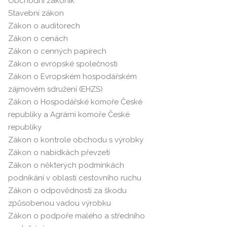
Obchodní zákoník
Stavební zákon
Zákon o auditorech
Zákon o cenách
Zákon o cenných papírech
Zákon o evropské společnosti
Zákon o Evropském hospodářském
zájmovém sdružení (EHZS)
Zákon o Hospodářské komoře České
republiky a Agrární komoře České
republiky
Zákon o kontrole obchodu s výrobky
Zákon o nabídkách převzetí
Zákon o některých podmínkách
podnikání v oblasti cestovního ruchu
Zákon o odpovědnosti za škodu
způsobenou vadou výrobku
Zákon o podpoře malého a středního