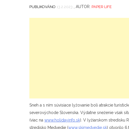
, AUTOR:
PUBLIKOVÁNO
13.2.2023
PAPER LIFE
Sneh a s ním súvisiace lyžovanie boli atrakcie turisti
severovýchode Slovenska. Výdatne sneženie však situá
(viac na
www.holidayinfo.sk
). V lyžiarskom stredisku 
stredisko Medvedie (
www.skimedvedie.sk
) otvorilo 6