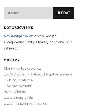
Vyhledávání
DOPORUČUJEME
Navštěvujeme.cz
je web, kde jsou
zveřejňovány články s tématy dovolená v ČR i
zahraničí.
ODKAZY
Články na lookcool.cz
Look-Cool.eu – Artikel, die gut aussehen!
PR blog ZDARMA
Tipy pro bydlení
Web s články
www.e-shopy.info
www.financni-moznosti.eu