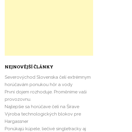
NEJNOVĚJŠÍ ČLÁNKY
Severovýchod Slovenska čelí extrémnym
horúčavám ponukou hôr a vody
První dojem rozhoduje. Proměníme vaši
provozovnu.
Najlepšie sa horúčave čelí na Šírave
Výroba technologických blokov pre
Hargassner
Ponúkajú kúpele, liečivé singletracky aj