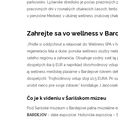
parkovisko. Lyžiarske stredisko je počas priaznivý
pracovných dní v rovnakých otváracích časoch, tento r
v penzióne Medveď, v útulnej wellness zrubovej chat
Zahrejte sa vo wellness v Ba
,,Príďte si oddýchnuť a relaxovať do Wellness SPA v 
regeneráciu tela a duše, ponúka wellness služby niel
celého regiónu a zahraničia. Obsahuje vodný svet (aj 
dospelých iba 9 EUR a napríklad štvorhodinový vstu
aj wellness mestskej plavárne v Bardejove (okrem det
dospelých). Trojhodinový vstup stojí 10,5 EURA. Pri s
urobiť niečo pre svoje zdravie,“ konštatuje J.Jančošek
Čo je k videniu v Šarišskom múzeu
Pod Šarišské múzeum v Bardejove patria múzeálne ex
BARDEJOV
– stále expozície: Historická expozícia 