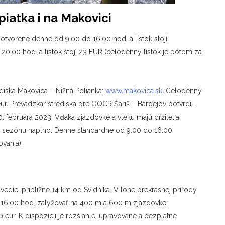
piatka i na Makovici
otvorené denne od 9.00 do 16.00 hod. a lístok stojí
0.00 hod. a lístok stojí 23 EUR (celodenný lístok je potom za
ediska Makovica – Nižná Polianka:
www.makovica.sk
. Celodenný
 eur. Prevádzkar strediska pre OOCR Šariš – Bardejov potvrdil,
. februára 2023. Vďaka zjazdovke a vleku majú držitelia
rsku sezónu naplno. Denne štandardne od 9.00 do 16.00
vania).
edie, približne 14 km od Svidníka. V lone prekrásnej prírody
-16:00 hod. zalyžovať na 400 m a 600 m zjazdovke.
eur. K dispozícii je rozsiahle, upravované a bezplatné