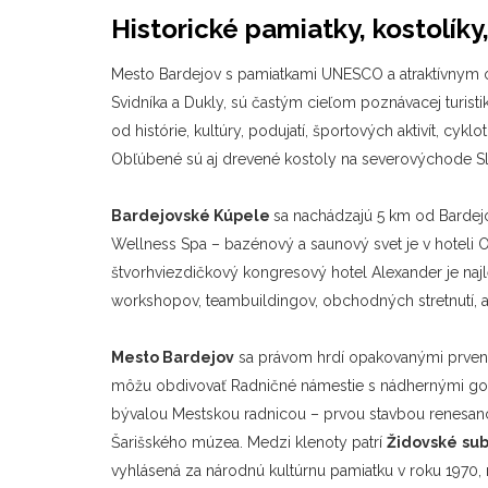
Historické pamiatky, kostolíky
Mesto Bardejov s pamiatkami UNESCO a atraktívnym 
Svidníka a Dukly, sú častým cieľom poznávacej turisti
od histórie, kultúry, podujatí, športových aktivít, cy
Obľúbené sú aj
drevené kostoly na severovýchode S
Bardejovské Kúpele
sa
nachádzajú 5 km od Bardejo
Wellness Spa – bazénový a saunový svet je v hoteli
štvorhviezdičkový kongresový hotel Alexander je naj
workshopov, teambuildingov, obchodných stretnutí, al
Mesto Bardejov
sa právom hrdí opakovanými prvenst
môžu obdivovať
Radničné námestie s nádhernými got
bývalou Mestskou radnicou – prvou stavbou renesanci
Šarišského múzea. Medzi klenoty patrí
Židovské
su
vyhlásená za národnú kultúrnu pamiatku v roku 1970,