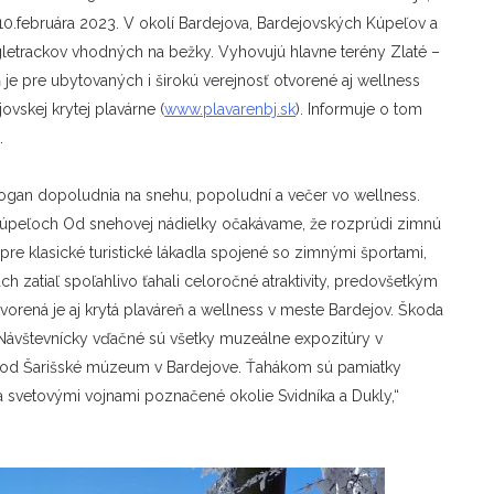
 10.februára 2023. V okolí Bardejova, Bardejovských Kúpeľov a
ngletrackov vhodných na bežky. Vyhovujú hlavne terény Zlaté –
je pre ubytovaných i širokú verejnosť otvorené aj wellness
vskej krytej plavárne (
www.plavarenbj.sk
). Informuje o tom
.
slogan dopoludnia na snehu, popoludní a večer vo wellness.
 Kúpeľoch Od snehovej nádielky očakávame, že rozprúdi zimnú
i pre klasické turistické lákadla spojené so zimnými športami,
zatiaľ spoľahlivo ťahali celoročné atraktivity, predovšetkým
orená je aj krytá plaváreň a wellness v meste Bardejov. Škoda
. Návštevnícky vďačné sú všetky muzeálne expozitúry v
 pod Šarišské múzeum v Bardejove.
Ťahákom sú pamiatky
 svetovými vojnami poznačené okolie Svidníka a Dukly,“