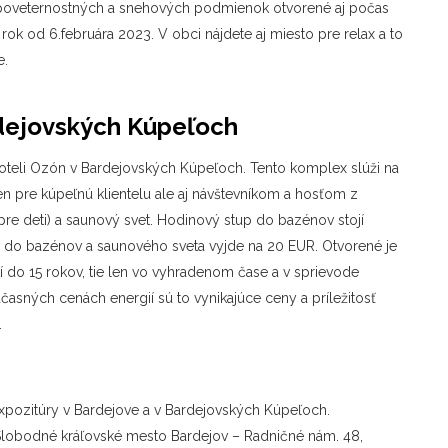
ch poveternostných a snehových podmienok otvorené aj počas
ok od 6.februára 2023. V obci nájdete aj miesto pre relax a to
e.
rdejovských Kúpeľoch
hoteli Ozón v Bardejovských Kúpeľoch. Tento komplex slúži na
en pre kúpeľnú klientelu ale aj návštevníkom a hosťom z
pre deti) a saunový svet. Hodinový stup do bazénov stojí
p do bazénov a saunového sveta vyjde na 20 EUR. Otvorené je
í do 15 rokov, tie len vo vyhradenom čase a v sprievode
účasných cenách energií sú to vynikajúce ceny a príležitosť
.
pozitúry v Bardejove a v Bardejovských Kúpeľoch.
– Slobodné kráľovské mesto Bardejov – Radničné nám. 48,