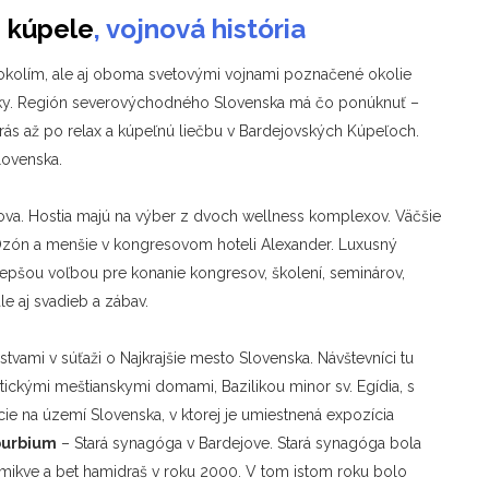
, kúpele
, vojnová história
okolím, ale aj oboma svetovými vojnami poznačené okolie
ky.
Región severovýchodného Slovenska má čo ponúknuť –
klotrás až po relax a kúpeľnú liečbu v Bardejovských Kúpeľoch.
lovenska.
va. Hostia majú na výber z dvoch wellness komplexov. Väčšie
 Ozón a menšie v kongresovom hoteli Alexander. Luxusný
lepšou voľbou pre konanie kongresov, školení, seminárov,
e aj svadieb a zábav.
vami v súťaži o Najkrajšie mesto Slovenska.
Návštevníci tu
ickými meštianskymi domami, Bazilikou minor sv. Egídia, s
e na území Slovenska, v ktorej je umiestnená expozícia
burbium
– Stará synagóga v Bardejove. Stará synagóga bola
 mikve a bet hamidraš v roku 2000. V tom istom roku bolo