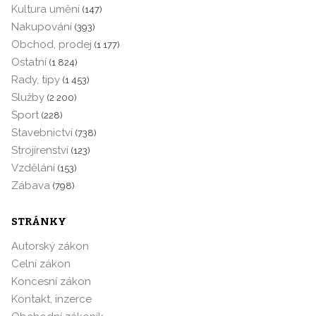
Kultura umění
(147)
Nakupování
(393)
Obchod, prodej
(1 177)
Ostatní
(1 824)
Rady, tipy
(1 453)
Služby
(2 200)
Sport
(228)
Stavebnictví
(738)
Strojírenství
(123)
Vzdělání
(153)
Zábava
(798)
STRÁNKY
Autorský zákon
Celní zákon
Koncesní zákon
Kontakt, inzerce