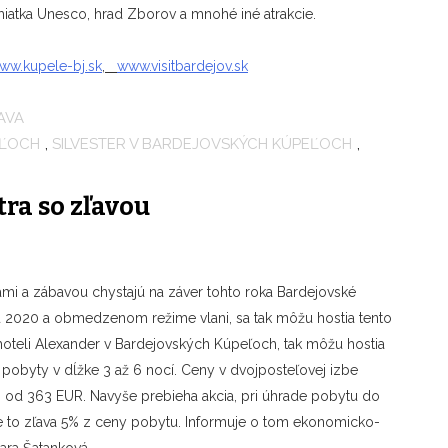
iatka Unesco, hrad Zborov a mnohé iné atrakcie.
ww.kupele-bj.sk
,
www.visitbardejov.sk
AVA
EĽOCH
,
SILVESTER V BARDEJOVSKÝCH KÚPEĽOCH
,
tra so zľavou
ami a zábavou chystajú n
a záver tohto roka Bardejovské
ku 2020 a obmedzenom režime vlani, sa tak môžu hostia tento
hoteli Alexander v Bardejovských Kúpeľoch, tak môžu hostia
 pobyty v dĺžke 3 až 6 nocí. Ceny v dvojposteľovej izbe
ci od 363 EUR. Navyše prebieha akcia, pri úhrade pobytu do
 je to zľava 5% z ceny pobytu. Informuje o tom ekonomicko-