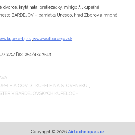
é dvorce, krytá hala, preliezačky, minigolf, „kúpeľné
ické mesto BARDEJOV – pamiatka Unesco, hrad Zborov a mnohé
ww.kupele-bj.sk
,
www.visitbardejov.sk
477 2717 Fax: 054/472 3549
AVA
UPELE A COVID
,
KUPELE NA SLOVENSKU
,
ESTER V BARDEJOVSKÝCH KÚPEĽOCH
Copyright © 2026
Airtechniques.cz