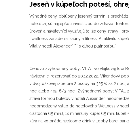
Jeseň v kúpeľoch poteší, ohrej
Výhodné ceny, obľúbený jesenný termín, s prechádzk
hoteloch, sú najlepšou investíciou do zdravia. Tohto
úroveň a návštevníci využívajú to, že ceny stravy i pro
i wellness zariadenia, sauny a fitness. Atraktivitu kú
Vital v hoteli Alexander**** s dlhou platnosťou.“
Cenovo zvýhodnený pobyt VITAL vo vlajkovej lodi B
návštevníci rezervovať do 20.12.2022. Víkendový pobyt
v dvojlôžkovej izbe pre 2 osoby na 325 € za 2 noci,
noci alebo 405 €/3 noci. Zvýhodnený pobyt VITAL zah
strava formou bufetov v hoteli Alexander, neobmedze
neobmedzený vstup do hotelového Wellness v hoteli
čiastočná (15 min.), 1x minerálny kúpeľ (15 min. kúpeľ 
kúra na kolonáde, welcome drink v Lobby bare, parkovi