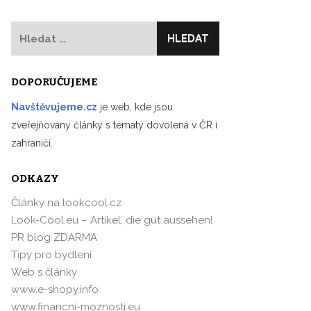
Vyhledávání
DOPORUČUJEME
Navštěvujeme.cz
je web, kde jsou
zveřejňovány články s tématy dovolená v ČR i
zahraničí.
ODKAZY
Články na lookcool.cz
Look-Cool.eu – Artikel, die gut aussehen!
PR blog ZDARMA
Tipy pro bydlení
Web s články
www.e-shopy.info
www.financni-moznosti.eu