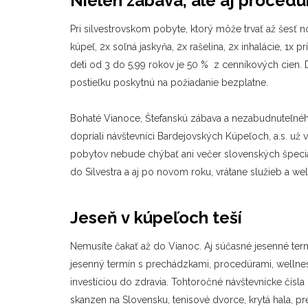
Nielen zábava, ale aj procedú
Pri silvestrovskom pobyte, ktorý môže trvať až šesť no
kúpeľ, 2x soľná jaskyňa, 2x rašelina, 2x inhalácie, 1x 
deti od 3 do 5,99 rokov je 50 % z cenníkových cien. 
postieľku poskytnú na požiadanie bezplatne.
Bohaté Vianoce, Štefanskú zábava a nezabudnuteľného 
dopriali návštevníci Bardejovských Kúpeľoch, a.s. už
pobytov nebude chýbať ani večer slovenských špecia
do Silvestra a aj po novom roku, vrátane služieb a wel
J
eseň v
kúpeľoch
teší
Nemusíte čakať až do Vianoc. Aj súčasné jesenné ter
jesenný termín s prechádzkami, procedúrami, wellnes
investíciou do zdravia. Tohtoročné návštevnícke čísla
skanzen na Slovensku, tenisové dvorce, krytá hala, prel