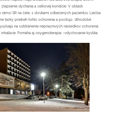
 zlepšenie dýchania a celkovej kondície. V oblasti
 rámci SR na čele, s stovkami odliečených pacientov.
L
iečba
edne ťažký priebeh tohto ochorenia a pociťujú dlhodobé
využívajú na odstránenie nepriaznivých následkov ochorenia
a inhalácie. Pomáha aj oxygenoterapia –vdychovanie kyslíka.