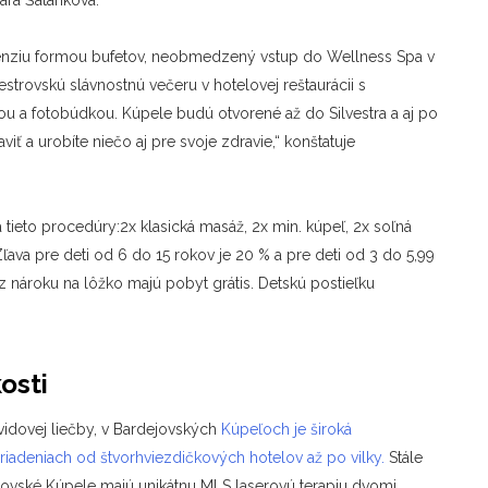
ara Šatanková.
 penziu formou bufetov, neobmedzený vstup do Wellness Spa v
vestrovskú slávnostnú večeru v hotelovej reštaurácii s
 a fotobúdkou. Kúpele budú otvorené až do Silvestra a aj po
iť a urobíte niečo aj pre svoje zdravie,“ konštatuje
 tieto procedúry:
2x klasická masáž, 2x min. kúpeľ, 2x soľná
ľava pre deti od 6 do 15 rokov je 20 % a pre deti od 3 do 5,99
z nároku na lôžko majú pobyt grátis. Detskú postieľku
osti
idovej liečby, v Bardejovských
Kúpeľoch je široká
riadeniach od štvorhviezdičkových hotelov až po vilky.
Stále
jovské Kúpele majú unikátnu MLS laserovú terapiu dvomi