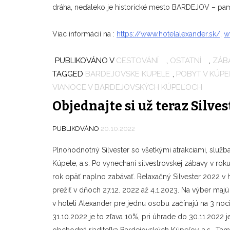
dráha, neďaleko je historické mesto BARDEJOV – pam
Viac informácií na :
https://www.hotelalexander.sk/
,
w
PUBLIKOVÁNO V
CESTOVÁNÍ
,
OSTATNÍ
,
ZÁB
TAGGED
BARDEJOVSKE KUPELE
,
POBYT V KÚP
VIANOCE V BARDEJOVSKÝCH KÚPEĽOCH
Objednajte si už teraz Silves
PUBLIKOVÁNO
20.10.2022
Plnohodnotný Silvester so všetkými atrakciami, služb
Kúpele, a.s. Po vynechaní silvestrovskej zábavy v ro
rok opäť naplno zabávať. Relaxačný Silvester 2022 v 
prežiť v dňoch 27.12. 2022 až 4.1.2023. Na výber majú
v hoteli Alexander pre jednu osobu začínajú na 3 no
31.10.2022 je to zľava 10%, pri úhrade do 30.11.2022