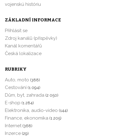
vojenskú históriu
ZÁKLADNÍ INFORMACE
Přihlásit se
Zdroj kanálů (příspěvky)
Kanál komentářů
Česká lokalizace
RUBRIKY
Auto, moto
(388)
Cestování
(1 094)
Dům, byt, zahrada
(2 050)
E-shop
(1 284)
Elektronika, audio-video
(144)
Finance, ekonomika
(1 205)
Internet
(368)
Inzerce
(29)