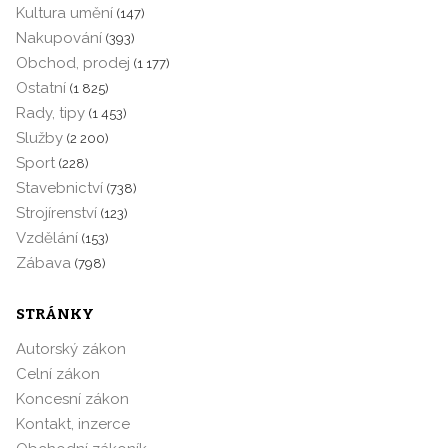
Kultura umění
(147)
Nakupování
(393)
Obchod, prodej
(1 177)
Ostatní
(1 825)
Rady, tipy
(1 453)
Služby
(2 200)
Sport
(228)
Stavebnictví
(738)
Strojírenství
(123)
Vzdělání
(153)
Zábava
(798)
STRÁNKY
Autorský zákon
Celní zákon
Koncesní zákon
Kontakt, inzerce