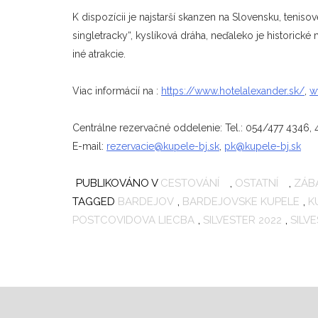
K dispozícii je najstarší skanzen na Slovensku, tenisov
singletracky“, kyslíková dráha, neďaleko je histor
iné atrakcie.
Viac informácií na :
https://www.hotelalexander.sk/
,
w
Centrálne rezervačné oddelenie: Tel.: 054/477 4346, 
E-mail:
rezervacie@kupele-bj.sk
,
pk@kupele-bj.sk
PUBLIKOVÁNO V
CESTOVÁNÍ
,
OSTATNÍ
,
ZÁB
TAGGED
BARDEJOV
,
BARDEJOVSKE KUPELE
,
K
POSTCOVIDOVA LIECBA
,
SILVESTER 2022
,
SILV