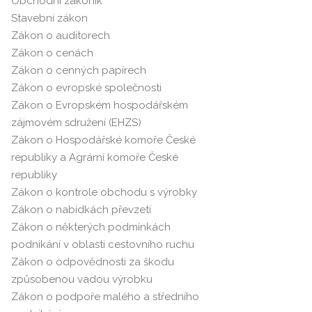
Obchodní zákoník
Stavební zákon
Zákon o auditorech
Zákon o cenách
Zákon o cenných papírech
Zákon o evropské společnosti
Zákon o Evropském hospodářském
zájmovém sdružení (EHZS)
Zákon o Hospodářské komoře České
republiky a Agrární komoře České
republiky
Zákon o kontrole obchodu s výrobky
Zákon o nabídkách převzetí
Zákon o některých podmínkách
podnikání v oblasti cestovního ruchu
Zákon o odpovědnosti za škodu
způsobenou vadou výrobku
Zákon o podpoře malého a středního