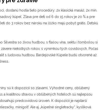
ry pre zdravie
cí, dostanú hostia tieto procedúry: 2x klasická masáž, 2x min.
prísadový kúpeľ. Zľava pre deti od 6 do 15 rokov je 20 % a pre
Deti do 3 rokov bez nároku na lôžko majú pobyt grátis. Detskú
Silvestra so živou hudbou, s fľašou vína, sektu i tombolou si
 v závere niekoľkých rokov, s výnimkou tých covidových. Počas
lít s ľudovou hudbou. Bardejovské Kúpele budú otvorené až
lness.
míny sú k dispozícií so zľavami. Výhodné ceny, obľúbený
s a kvalitnou stravou v obľúbených hoteloch sú najlepšou
 dosahujú predcovidovú úroveň. K dispozícii je najstarší
iezačky, minigolf. Ale aj „kúpeľné singletracky“, kyslíková