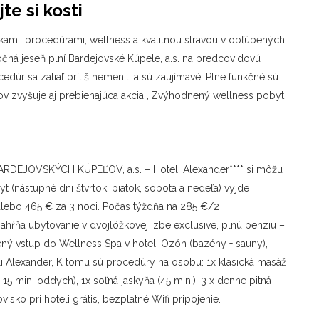
te si kosti
ami, procedúrami, wellness a kvalitnou stravou v obľúbených
ročná jeseň plní Bardejovské Kúpele, a.s. na predcovidovú
cedúr sa zatiaľ príliš nemenili a sú zaujímavé. Plne funkčné sú
peľov zvyšuje aj prebiehajúca akcia ,,Zvýhodnený wellness pobyt
ARDEJOVSKÝCH KÚPEĽOV, a.s. – Hoteli Alexander**** si môžu
 (nástupné dni štvrtok, piatok, sobota a nedeľa) vyjde
 alebo 465 € za 3 noci. Počas týždňa na 285 €/2
ŕňa ubytovanie v dvojlôžkovej izbe exclusive, plnú penziu –
ný vstup do Wellness Spa v hoteli Ozón (bazény + sauny),
 Alexander, K tomu sú procedúry na osobu: 1x klasická masáž
+ 15 min. oddych), 1x soľná jaskyňa (45 min.), 3 x denne pitná
sko pri hoteli grátis, bezplatné Wifi pripojenie.