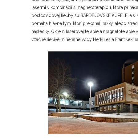
lasermi v kombinácii s magnetoterapiou, ktorá prináša
postcovidovej liečby sú BARDEJOVSKÉ KÚPELE, a.s. v
pomáha hlavne tým, ktorí prekonali ťažký, alebo str
následky. Okrem laserovej terapie a magnetoterapie 
vzácne liečivé minerálne vody Herkules a František n