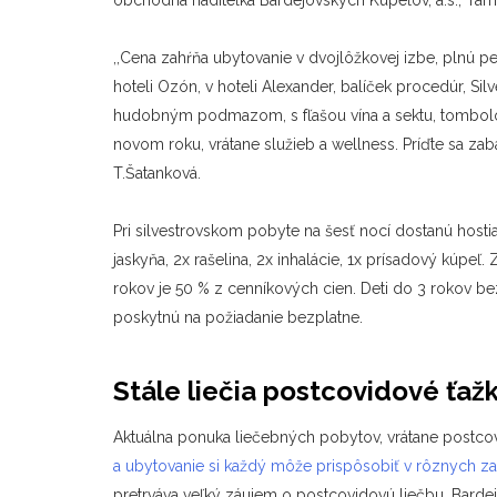
obchodná riaditeľka Bardejovských Kúpeľov, a.s., Tam
,,Cena zahŕňa ubytovanie v dvojlôžkovej izbe, plnú
hoteli Ozón, v hoteli Alexander, balíček procedúr, Sil
hudobným podmazom, s fľašou vína a sektu, tombolou
novom roku, vrátane služieb a wellness. Príďte sa zabav
T.Šatanková.
Pri silvestrovskom pobyte na šesť nocí dostanú hostia
jaskyňa, 2x rašelina, 2x inhalácie, 1x prísadový kúpeľ.
Z
rokov je 50 % z cenníkových cien. Deti do 3 rokov be
poskytnú na požiadanie bezplatne.
Stále liečia postcovidové ťažk
Aktuálna ponuka liečebných pobytov, vrátane postcov
a ubytovanie si každý môže prispôsobiť v rôznych za
pretrváva veľký záujem o postcovidovú liečbu. Barde