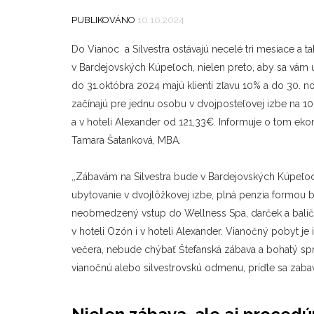
PUBLIKOVÁNO
10.10.2024
Do Vianoc a Silvestra ostávajú necelé tri mesiace a t
v Bardejovských Kúpeľoch, nielen preto, aby sa vám uši
do 31.októbra 2024 majú klienti zľavu 10% a do 30. 
začínajú pre jednu osobu v dvojposteľovej izbe na 1
a v hoteli Alexander od 121,33€. Informuje o tom eko
Tamara Šatanková, MBA.
,,Zábavám na Silvestra bude v Bardejovských Kúpeľo
ubytovanie v dvojlôžkovej izbe, plná penzia formou b
neobmedzený vstup do Wellness Spa, darček a balíč
v hoteli Ozón i v hoteli Alexander. Vianočný pobyt je
večera, nebude chýbať Štefanská zábava a bohatý sp
vianočnú alebo silvestrovskú odmenu, príďte sa zabavi