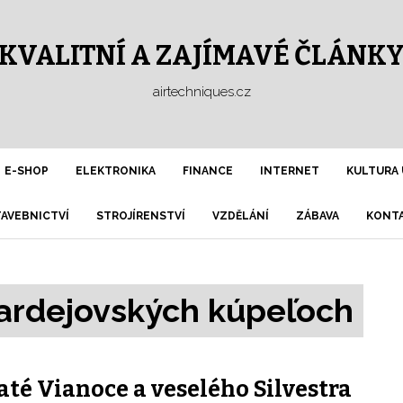
KVALITNÍ A ZAJÍMAVÉ ČLÁNK
airtechniques.cz
E-SHOP
ELEKTRONIKA
FINANCE
INTERNET
KULTURA 
TAVEBNICTVÍ
STROJÍRENSTVÍ
VZDĚLÁNÍ
ZÁBAVA
KONTA
 Bardejovských kúpeľoch
até Vianoce a veselého Silvestra