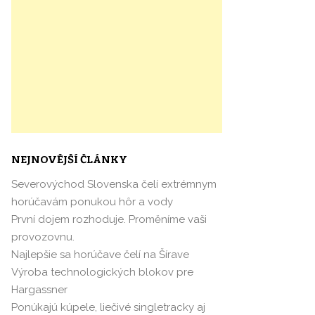
NEJNOVĚJŠÍ ČLÁNKY
Severovýchod Slovenska čelí extrémnym
horúčavám ponukou hôr a vody
První dojem rozhoduje. Proměníme vaši
provozovnu.
Najlepšie sa horúčave čelí na Šírave
Výroba technologických blokov pre
Hargassner
Ponúkajú kúpele, liečivé singletracky aj