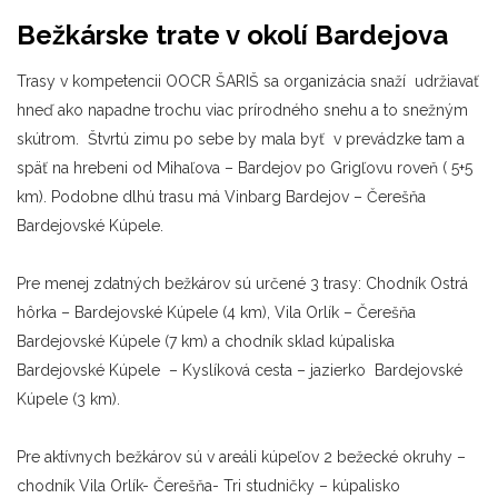
Bežkárske trate v okolí
Bardejova
Trasy v kompetencii OOCR ŠARIŠ sa organizácia snaží udržiavať
hneď ako napadne trochu viac prírodného snehu a to snežným
skútrom. Štvrtú zimu po sebe by mala byť v prevádzke tam a
späť na hrebeni od Mihaľova – Bardejov po Grigľovu roveň ( 5+5
km). Podobne dlhú trasu má Vinbarg Bardejov – Čerešňa
Bardejovské Kúpele.
Pre menej zdatných bežkárov sú určené 3 trasy: Chodník Ostrá
hôrka – Bardejovské Kúpele (4 km), Vila Orlík – Čerešňa
Bardejovské Kúpele (7 km) a chodník sklad kúpaliska
Bardejovské Kúpele – Kyslíková cesta – jazierko Bardejovské
Kúpele (3 km).
Pre aktívnych bežkárov sú v areáli kúpeľov 2 bežecké okruhy –
chodník Vila Orlík- Čerešňa- Tri studničky – kúpalisko