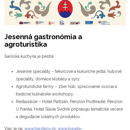
Jesenná gastronómia a
agroturistika
Šarišská kuchyňa je pestrá:
Jesenné špeciality – tekvicové a kukuričné jedlá, hubové
špeciality, domáce klobásy a syry.
Agroturistické farmy – zber húb, spracovanie ovocia a
tradičné kulinárske workshopy.
Reštaurácie – Hotel Partizán, Penzión Podhradie, Penzión
U Franka, Hotel Slávia Svidník pripravujú tematické večere
a degustácie lokálnych produktov.
Viac je na:
www.bardejov.sk
,
www.kupele-