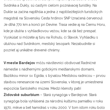
Svidníka a Dukly, sú častým cieľom poznávacej turistiky. Na
Dukle sa začína najdlhšia a jedna z najdôležitejších turistických
magistrál na Slovensku Cesta hrdinov SNP (značená červenou).
Je dlhá 770 km a končí pri Devíne. Trasa vedie aj na Čiernu Horu,
kde je útulňa s vyhliadkovou vežou, kde sa dá tiež prespať.
Vyskúšať si môžete aj túru na Rohuľu, či Stavok, Vyhliadku s
útulňou nad Svidníkom, mestský lesopark. Nezabudnite si
pozrieť aj unikátne drevené chrámy.
V m
est
e
Bardejov
môžu návštevníci obdivovať
Radničné
námestie s nádhernými gotickými meštianskymi domami,
Bazilikou minor sv. Egídia, s bývalou Mestskou radnicou – prvou
stavbou renesancie na území Slovenska, v ktorej je umiestnená
expozícia Šarišského múzea. Medzi klenoty patrí
Židovské
suburbium
– Stará synagóga v Bardejove. Stará
synagóga bola vyhlásená za národnú kultúrnu pamiatku v roku
1970, mikve a bet hamidraš v roku 2000. V tom istom roku bolo