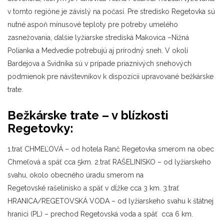
v tomto regióne je závislý na počasí. Pre stredisko Regetovka sú
nutné aspoň mínusové teploty pre potreby umelého
zasnežovania, ďalšie lyžiarske strediská Makovica –Nižná
Polianka a Medvedie potrebujú aj prírodný sneh. V okolí
Bardejova a Svidníka sú v prípade priaznivých snehových
podmienok pre návštevníkov k dispozícii upravované bežkárske
trate.
Bežkárske trate
– v
blízkosti
Regetovky
:
1.trať CHMEĽOVÁ – od hotela Ranč Regetovka smerom na obec
Chmeľová a späť cca 5km. 2.trať RAŠELINISKO – od lyžiarskeho
svahu, okolo obecného úradu smerom na
Regetovské rašelinisko a späť v dĺžke cca 3 km. 3.trať
HRANICA/REGETOVSKÁ VODA – od lyžiarskeho svahu k štátnej
hranici (PL) – prechod Regetovská voda a späť cca 6 km.