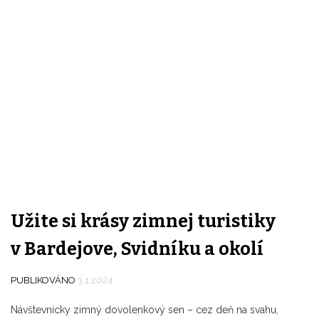
V
M
O
Š
B
R
S
A
O
Užite si krásy zimnej turistiky
v Bardejove, Svidníku a okolí
PUBLIKOVÁNO
3.1.2024
Návštevnícky zimný dovolenkový sen – cez deň na svahu,