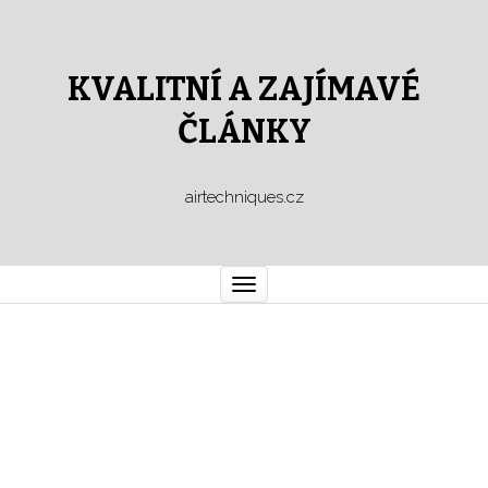
KVALITNÍ A ZAJÍMAVÉ
ČLÁNKY
airtechniques.cz
Toggle
navigation