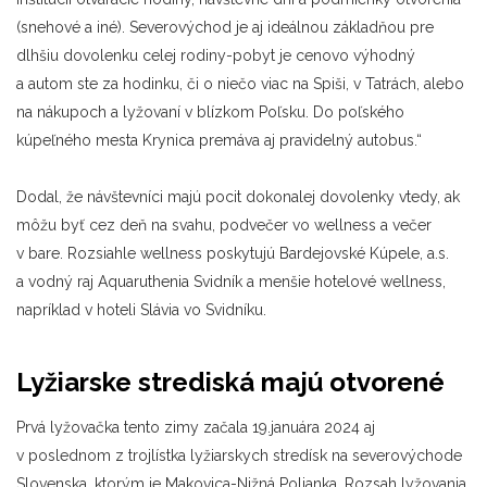
(snehové a iné). Severovýchod je aj ideálnou základňou pre
dlhšiu dovolenku celej rodiny-pobyt je cenovo výhodný
a autom ste za hodinku, či o niečo viac na Spiši, v Tatrách, alebo
na nákupoch a lyžovaní v blízkom Poľsku. Do poľského
kúpeľného mesta Krynica premáva aj pravidelný autobus.“
Dodal, že návštevníci majú pocit dokonalej dovolenky vtedy, ak
môžu byť cez deň na svahu, podvečer vo wellness a večer
v bare. Rozsiahle wellness poskytujú Bardejovské Kúpele, a.s.
a vodný raj Aquaruthenia Svidník a menšie hotelové wellness,
napríklad v hoteli Slávia vo Svidníku.
Lyžiarske strediská majú otvorené
Prvá lyžovačka tento zimy začala 19.januára 2024 aj
v poslednom z trojlístka lyžiarskych stredísk na severovýchode
Slovenska, ktorým je Makovica-Nižná Polianka. Rozsah lyžovania