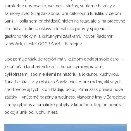
komfortné ubytovanie, wellness služby, vnútorné bazény a
saunový svet. Sú aj základňou pre celoročnú turistiku v celom
Šariši. Hostia sem prichádzajú nielen na relax, ale aj na pracovné
stretnutia, rodinné oslavy a tematické pobyty spojené s
gastronomickými a kultúrnymi zážitkami,“ hovorí Radomír
Jančošek, riaditeľ OOCR Šariš – Bardejov.
Upozorňuje však, že región má v každom období svoje čaro –
jeseň očarí farebnými lesmi a hubárskymi výpravami,
cyklotrasami, spomienkami na históriu a lokálnou kuchyňou.
Tunajšie atraktivity robia zo Šariša miesto pre rodiny, aktívnych
športovcov aj tých, ktorí hľadajú pokoj. Zima zasa prináša nové
zážitky – vnútorné bazény a wellness, vianočné trhy v Bardejove,
zimný rybolov a tematické pobyty v kúpeľoch. Región ponúka
pokoj a únik od ruchu miest.