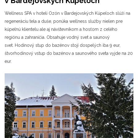
v Bardejovských Kúpeľoch
Wellness SPA v hoteli Ozón v Bardejovských Kúpeľoch slúži na
regeneráciu tela a duše, ponúka wellness služby nielen pre
kúpeľnú klientelu ale aj návštevníkom a hosťom z celého
regiónu a zahraničia. Obsahuje vodný svet a saunový
svet. Hodinový stup do bazénov stojí dospelých iba 9 eur,
štvorhodinový vstup do bazénov a saunového sveta vyjde na 20
eur.