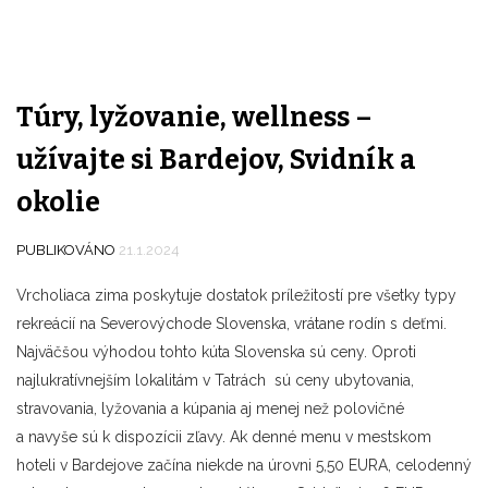
B
Túry, lyžovanie, wellness –
užívajte si Bardejov, Svidník a
okolie
PUBLIKOVÁNO
21.1.2024
Vrcholiaca zima poskytuje dostatok príležitostí pre všetky typy
rekreácií na Severovýchode Slovenska, vrátane rodín s deťmi.
Najväčšou výhodou tohto kúta Slovenska sú ceny. Oproti
najlukratívnejším lokalitám v Tatrách sú ceny ubytovania,
stravovania, lyžovania a kúpania aj menej než polovičné
a navyše sú k dispozícii zľavy. Ak denné menu v mestskom
hoteli v Bardejove začína niekde na úrovni 5,50 EURA, celodenný