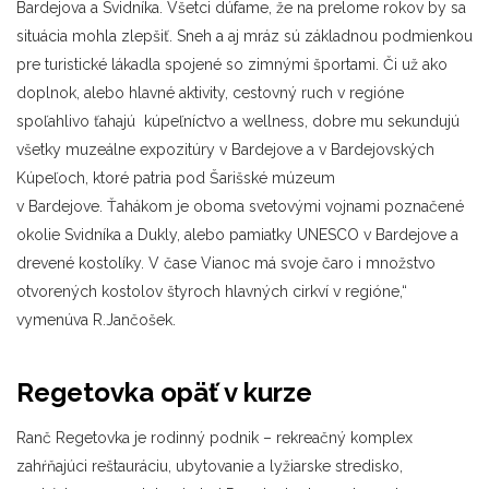
Bardejova a Svidníka. Všetci dúfame, že na prelome rokov by sa
situácia mohla zlepšiť. Sneh a aj mráz sú základnou podmienkou
pre turistické lákadla spojené so zimnými športami. Či už ako
doplnok, alebo hlavné aktivity, cestovný ruch v regióne
spoľahlivo ťahajú kúpeľníctvo a wellness, dobre mu sekundujú
všetky muzeálne expozitúry v Bardejove a v Bardejovských
Kúpeľoch, ktoré patria pod Šarišské múzeum
v Bardejove. Ťahákom je oboma svetovými vojnami poznačené
okolie Svidníka a Dukly, alebo pamiatky UNESCO v Bardejove a
drevené kostolíky. V čase Vianoc má svoje čaro i množstvo
otvorených kostolov štyroch hlavných cirkví v regióne,“
vymenúva R.Jančošek.
Regetovka opäť v kurze
Ranč Regetovka je rodinný podnik – rekreačný komplex
zahŕňajúci reštauráciu, ubytovanie a lyžiarske stredisko,