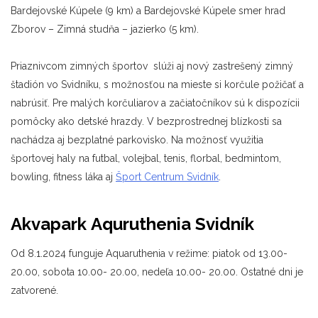
Bardejovské Kúpele (9 km) a Bardejovské Kúpele smer hrad
Zborov – Zimná studňa – jazierko (5 km).
Priaznivcom zimných športov slúži aj nový zastrešený zimný
štadión vo Svidníku, s možnosťou na mieste si korčule požičať a
nabrúsiť. Pre malých korčuliarov a začiatočníkov sú k dispozícii
pomôcky ako detské hrazdy. V bezprostrednej blízkosti sa
nachádza aj bezplatné parkovisko. Na možnosť využitia
športovej haly na futbal, volejbal, tenis, florbal, bedmintom,
bowling, fitness láka aj
Šport Centrum Svidník
.
Akvapark
Aquruthenia
Svidník
Od 8.1.2024 funguje Aquaruthenia v režime: piatok od 13.00-
20.00, sobota 10.00- 20.00, nedeľa 10.00- 20.00. Ostatné dni je
zatvorené.