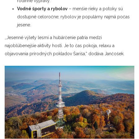
rodinné výpravy.
Vodné športy a rybolov
– menšie rieky a potoky sú
dostupné celoročne; rybolov je populárny najmä počas
jesene.
,,Jesenné výlety lesmi a hubárčenie patria medzi
najobľúbenejšie aktivity hostí. Je to čas pokoja, relaxu a
objavovania prírodných pokladov Šariša,“ dodáva Jančošek.