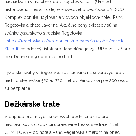
nachádza sa v malebnej obci Regetovka, len 17 km od
historického mesta Bardejov – svetového dedičstva UNESCO.
Komplex ponúka ubytovanie v dvoch objektoch-hoteli Ranč
Regetovka a chate Javorina. Aktuálne ceny skipasov sú na
stránke lyžiarskeho strediska Regetovka
:
https://regetovka.sk/wp-content/uploads/2023/12/cennik-
SKI.pdf
, celodenný lístok pre dospelého je 23 EUR a 21 EUR pre
deti. Denne od 9.00 do 20.00 hod.
Lyžiarske svahy v Regetovke sú situované na severovýchod v
nadmorskej výške 520 až 720 metrov. Parkoviská pre 200 osôb
sú bezplatné.
Bežkárske trate
V prípade priaznivých snehových podmienok sú pre
návštevníkov k dispozícii upravované bežkárske trate: 1.trať
CHMEĽOVÁ – od hotela Ranč Regetovka smerom na obec