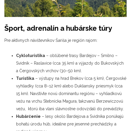
Šport, adrenalín a hubárske túry
Pre aktívnych návštevníkov Šariša je región rajom:
Cykloturistika
– obľúbené trasy Bardejov – Smilno –
Svidník – Raslavice (cca 35 km) a výjazdy do Bukovských
a Čergovských vrchov (30–50 km).
Turistika
– výstupy na hrad Brekov (cca 5 km), Čergovské
vyhliadky (cca 8–12 km) alebo Dukliansky priesmyk (cca
15 km). Navštívte novú dominantu regiónu – vyhliadkovú
vežu na vrchu Stebnícka Magura, takzvanú Berzewiczovú
vežu, ktorú iba vlani slávnostne odovzdali do prevádzky.
Hubárčenie
– lesy okolo Bardejova a Svidníka ponúkajú
bohatú úrodu húb, ideálne pre jesenné prechádzky a