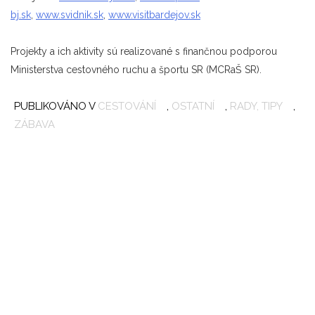
bj.sk
,
www.svidnik.sk
,
www.visitbardejov.sk
Projekty a ich aktivity sú realizované s finančnou podporou
Ministerstva cestovného ruchu a športu SR (MCRaŠ SR).
PUBLIKOVÁNO V
CESTOVÁNÍ
,
OSTATNÍ
,
RADY, TIPY
,
T
ZÁBAVA
A
N
S
S
O
Š
B
S
A
O
W