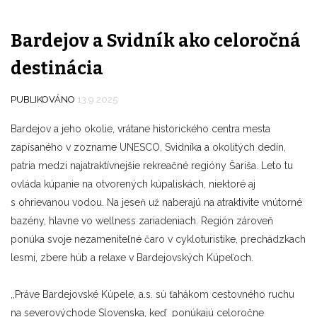
Bardejov a Svidník ako celoročná
destinácia
PUBLIKOVÁNO
13.9.2025
Bardejov a jeho okolie, vrátane historického centra mesta
zapísaného v zozname UNESCO, Svidníka a okolitých dedín,
patria medzi najatraktívnejšie rekreačné regióny Šariša. Leto tu
ovláda kúpanie na otvorených kúpaliskách, niektoré aj
s ohrievanou vodou. Na jeseň už naberajú na atraktivite vnútorné
bazény, hlavne vo wellness zariadeniach. Región zároveň
ponúka svoje nezameniteľné čaro v cykloturistike, prechádzkach
lesmi, zbere húb a relaxe v Bardejovských Kúpeľoch.
,,Práve Bardejovské Kúpele, a.s. sú ťahákom cestovného ruchu
na severovýchode Slovenska, keď ponúkajú celoročne