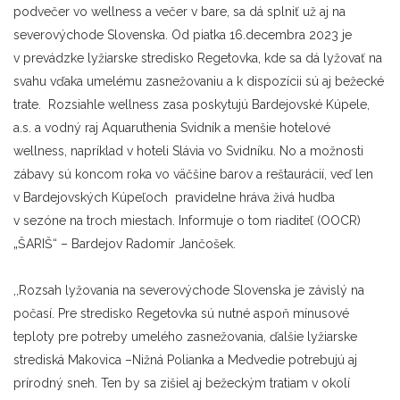
podvečer vo wellness a večer v bare, sa dá splniť už aj na
severovýchode Slovenska. Od piatka 16.decembra 2023 je
v prevádzke lyžiarske stredisko Regetovka, kde sa dá lyžovať na
svahu vďaka umelému zasnežovaniu a k dispozícii sú aj bežecké
trate. Rozsiahle wellness zasa poskytujú Bardejovské Kúpele,
a.s. a vodný raj Aquaruthenia Svidník a menšie hotelové
wellness, napríklad v hoteli Slávia vo Svidníku. No a možnosti
zábavy sú koncom roka vo väčšine barov a reštaurácií, veď len
v Bardejovských Kúpeľoch pravidelne hráva živá hudba
v sezóne na troch miestach. Informuje o tom riaditeľ (OOCR)
„ŠARIŠ“ – Bardejov Radomír Jančošek.
,,Rozsah lyžovania na severovýchode Slovenska je závislý na
počasí. Pre stredisko Regetovka sú nutné aspoň mínusové
teploty pre potreby umelého zasnežovania, ďalšie lyžiarske
strediská Makovica –Nižná Polianka a Medvedie potrebujú aj
prírodný sneh. Ten by sa zišiel aj bežeckým tratiam v okolí