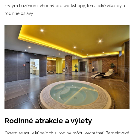
krytým bazénom, vhodný pre workshopy, tematické víkendy a
rodinné oslavy.
Rodinné atrakcie a výlety
Okrem relaxu v kúpeľoch si rodiny môžu vychutnať: Bardejovské