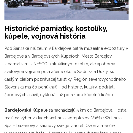
Historické pamiatky, kostolíky,
kúpele
, vojnová história
Pod Šarišské múzeum v Bardejove patria múzeálne expozitúry v
Bardejove a v Bardejovských Kúpeľoch. Mesto Bardejov
s pamiatkami UNESCO a atraktívnym okolím, ale aj oboma
svetovými vojnami poznačené okolie Svidníka a Dukly, sú
častým cieľom poznávacej turistiky. Región severovýchodného
Slovenska má čo ponúknuť – od histórie, kultúry, podujatí,
športových aktivít, cyklotrás až po relax a kúpeľnú liečbu.
Bardejovské
K
úpele
sa
nachádzajú 5 km od Bardejova. Hostia
majú na výber z dvoch wellness komplexov. Väčšie Wellness
Spa – bazénový a saunový svet je v hoteli Ozón a menšie