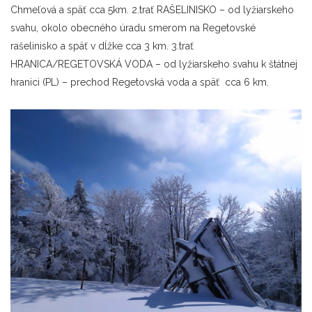
Chmeľová a späť cca 5km. 2.trať RAŠELINISKO – od lyžiarskeho
svahu, okolo obecného úradu smerom na Regetovské
rašelinisko a späť v dĺžke cca 3 km. 3.trať
HRANICA/REGETOVSKÁ VODA – od lyžiarskeho svahu k štátnej
hranici (PL) – prechod Regetovská voda a späť cca 6 km.