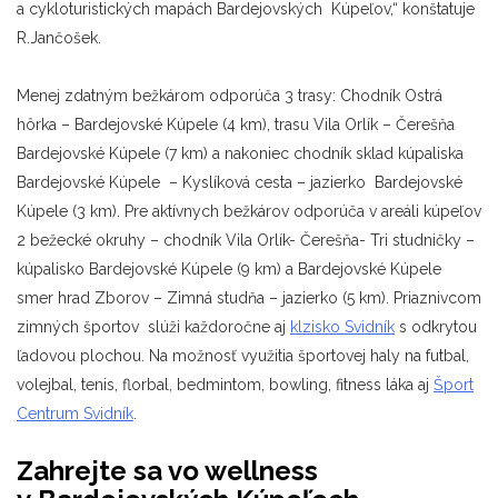
a cykloturistických mapách Bardejovských Kúpeľov,“ konštatuje
R.Jančošek.
Menej zdatným bežkárom odporúča 3 trasy: Chodník Ostrá
hôrka – Bardejovské Kúpele (4 km), trasu Vila Orlík – Čerešňa
Bardejovské Kúpele (7 km) a nakoniec chodník sklad kúpaliska
Bardejovské Kúpele – Kyslíková cesta – jazierko Bardejovské
Kúpele (3 km). Pre aktívnych bežkárov odporúča v areáli kúpeľov
2 bežecké okruhy – chodník Vila Orlík- Čerešňa- Tri studničky –
kúpalisko Bardejovské Kúpele (9 km) a Bardejovské Kúpele
smer hrad Zborov – Zimná studňa – jazierko (5 km). Priaznivcom
zimných športov slúži každoročne aj
klzisko Svidník
s odkrytou
ľadovou plochou. Na možnosť využitia športovej haly na futbal,
volejbal, tenis, florbal, bedmintom, bowling, fitness láka aj
Šport
Centrum Svidník
.
Zahrejte sa vo wellness