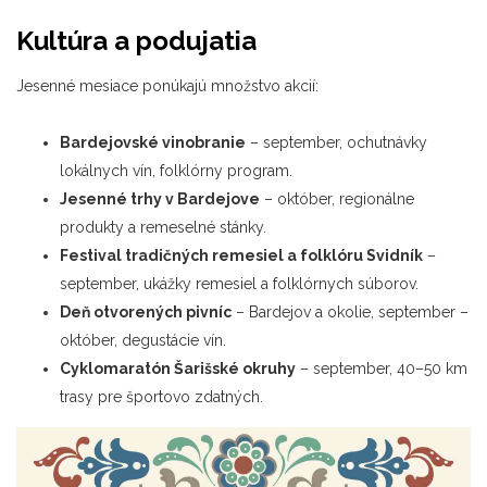
Kultúra a podujatia
Jesenné mesiace ponúkajú množstvo akcií:
Bardejovské vinobranie
– september, ochutnávky
lokálnych vín, folklórny program.
Jesenné trhy v Bardejove
– október, regionálne
produkty a remeselné stánky.
Festival tradičných remesiel a folklóru Svidník
–
september, ukážky remesiel a folklórnych súborov.
Deň otvorených pivníc
– Bardejov a okolie, september –
október, degustácie vín.
Cyklomaratón
Šarišské okruhy
– september, 40–50 km
trasy pre športovo zdatných.