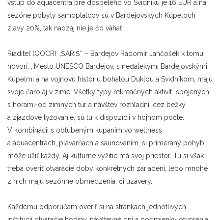
vstup do aquacentra pre dospelého vo Svidníku je 16 EUR a na
sezóne pobyty samoplatcov sú v Bardejovských Kúpeľoch
zľavy 20%, tak naozaj nie je čo váhať.
Riaditeľ (OOCR) „ŠARIŠ“ – Bardejov Radomír Jančošek k tomu
hovorí: ,,Mesto UNESCO Bardejov, s neďalekými Bardejovskými
Kúpeľmi a na vojnovú históriu bohatou Duklou a Svidníkom, majú
svoje čaro aj v zime. Všetky typy rekreačných aktivít spojených
s horami-od zimných túr a návštev rozhľadní, cez bežky
a zjazdové lyžovanie, sú tu k dispozícii v hojnom počte.
V kombinácii s obľúbeným kúpaním vo wellness
a aquacentrách, plavárňach a saunovaním, si primeraný pohyb
môže užiť každý. Aj kultúrne vyžitie má svoj priestor. Tu si však
treba overiť otváracie doby konkrétnych zariadení, lebo mnohé
z nich majú sezónne obmedzenia, či uzávery.
Každému odporúčam overiť si na stránkach jednotlivých
inštitúcií otváracie hodiny, návštevné dni a podmienky otvorenia