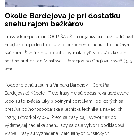
Okolie Bardejova je pri dostatku
snehu rajom bežkárov
Trasy v kompetencii OOCR ŠARIŠ sa organizácia snaží udržiavať
hneď ako napadne trochu viac prírodného snehu a to snežným
skútrom. Štvrtú zimu po sebe by mala byť v prevádzke tam a
späť na hrebeni od Mihaľova – Bardejov po Grigľovu roveň ( 5+5
km).
Podobne dlhú trasu má Vinbarg Bardejov – Čerešňa
Bardejovské Kúpele. ,,Tieto trasy nie sú počas roka udržiavané,
lebo sú to zväčša lúky s poľnými cestičkami, po ktorých sa
presúva poľnohospodárska a lesnícka technika a naviac ich
rozryjú štvorkolky 4×4. Preto sa trasy dajú vytvoriť až po
výdatnejšej nádielke snehu, aby sa dala vytvoriť podkladová
vrstva. Trasy sú vyznačené v aktuálnych turistických