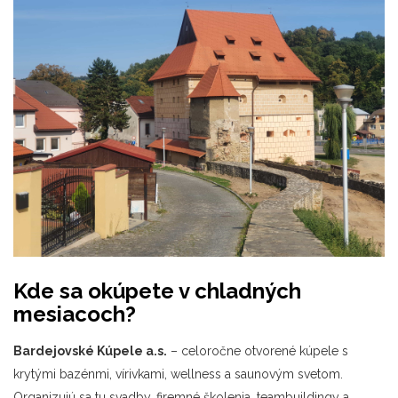
Kde sa okúpete v chladných
mesiacoch?
Bardejovské Kúpele
a.s
.
– celoročne otvorené kúpele s
krytými bazénmi, vírivkami, wellness a saunovým svetom.
Organizujú sa tu svadby, firemné školenia, teambuildingy a