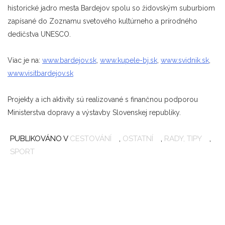
historické jadro mesta Bardejov spolu so židovským suburbiom
zapísané do Zoznamu svetového kultúrneho a prírodného
dedičstva UNESCO.
Viac je na:
www.bardejov.sk
,
www.kupele-bj.sk
,
www.svidnik.sk
,
www.visitbardejov.sk
Projekty a ich aktivity sú realizované s finančnou podporou
Ministerstva dopravy a výstavby Slovenskej republiky.
PUBLIKOVÁNO V
CESTOVÁNÍ
,
OSTATNÍ
,
RADY, TIPY
,
T
SPORT
A
B
B
K
L
N