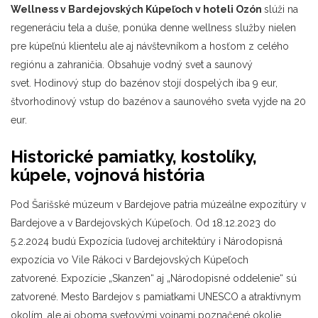
W
ellness v Bardejovských Kúpeľoch
v hoteli Ozón
slúži na
regeneráciu tela a duše, ponúka denne wellness služby nielen
pre kúpeľnú klientelu ale aj návštevníkom a hosťom z celého
regiónu a zahraničia. Obsahuje vodný svet a saunový
svet. Hodinový stup do bazénov stojí dospelých iba 9 eur,
štvorhodinový vstup do bazénov a saunového sveta vyjde na 20
eur.
Historické pamiatky, kostolíky,
kúpele
, vojnová história
Pod Šarišské múzeum v Bardejove patria múzeálne expozitúry v
Bardejove a v Bardejovských Kúpeľoch. Od 18.12.2023 do
5.2.2024 budú Expozícia ľudovej architektúry i Národopisná
expozícia vo Vile Rákoci v Bardejovských Kúpeľoch
zatvorené. Expozície „Skanzen“ aj „Národopisné oddelenie“ sú
zatvorené. Mesto Bardejov s pamiatkami UNESCO a atraktívnym
okolím, ale aj oboma svetovými vojnami poznačené okolie